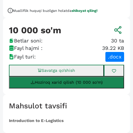
Mualliflik huquqi buzilgan holatda
shikoyat qiling!
10 000
so'm
Betlar soni:
30
ta
Fayl hajmi :
39.22 KB
Fayl turi:
.docx
Savatga qo’shish
Hoziroq xarid qilish (10 000 so'm)
Mahsulot tavsifi
Introduction to E-Logistics