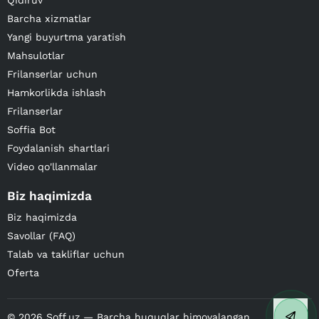
Qidiruv
Barcha xizmatlar
Yangi buyurtma yaratish
Mahsulotlar
Frilanserlar uchun
Hamkorlikda ishlash
Frilanserlar
Soffia Bot
Foydalanish shartlari
Video qo'llanmalar
Biz haqimizda
Biz haqimizda
Savollar (FAQ)
Talab va takliflar uchun
Oferta
©
2026
Soff.uz — Barcha huquqlar himoyalangan.