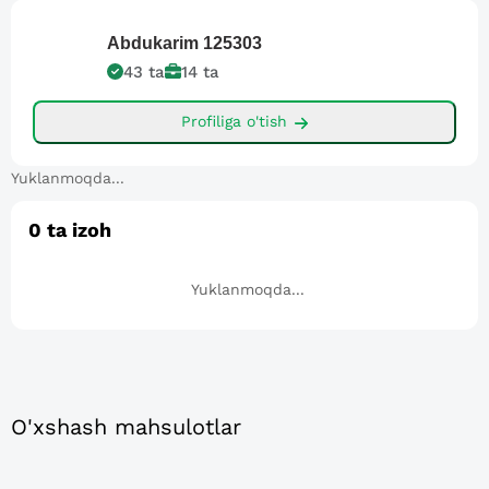
Abdukarim
125303
43
ta
14
ta
Profiliga o'tish
Yuklanmoqda...
0
ta izoh
Yuklanmoqda...
O'xshash mahsulotlar