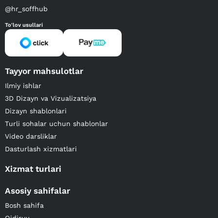
@hr_soffhub
To'lov usullari
Tayyor mahsulotlar
Ilmiy ishlar
3D Dizayn va Vizualizatsiya
Dizayn shablonlari
Turli sohalar uchun shablonlar
Video darsliklar
Dasturlash xizmatlari
Xizmat turlari
Asosiy sahifalar
Bosh sahifa