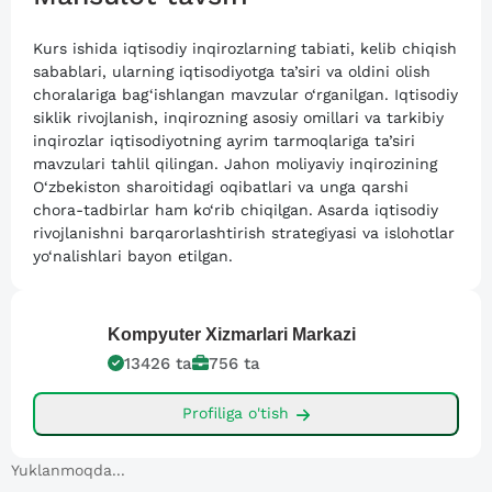
Kurs ishida iqtisodiy inqirozlarning tabiati, kelib chiqish
sabablari, ularning iqtisodiyotga ta’siri va oldini olish
choralariga bag‘ishlangan mavzular o‘rganilgan. Iqtisodiy
siklik rivojlanish, inqirozning asosiy omillari va tarkibiy
inqirozlar iqtisodiyotning ayrim tarmoqlariga ta’siri
mavzulari tahlil qilingan. Jahon moliyaviy inqirozining
O‘zbekiston sharoitidagi oqibatlari va unga qarshi
chora-tadbirlar ham ko‘rib chiqilgan. Asarda iqtisodiy
rivojlanishni barqarorlashtirish strategiyasi va islohotlar
yo‘nalishlari bayon etilgan.
Kompyuter
Xizmarlari Markazi
13426
ta
756
ta
Profiliga o'tish
Yuklanmoqda...