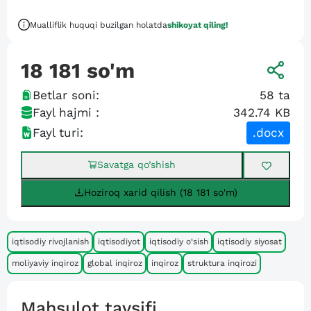
Mualliflik huquqi buzilgan holatda
shikoyat qiling!
18 181
so'm
Betlar soni:
58
ta
Fayl hajmi :
342.74 KB
Fayl turi:
.docx
Savatga qo’shish
Hoziroq xarid qilish (18 181 so'm)
iqtisodiy rivojlanish
iqtisodiyot
iqtisodiy o‘sish
iqtisodiy siyosat
moliyaviy inqiroz
global inqiroz
inqiroz
struktura inqirozi
Mahsulot tavsifi