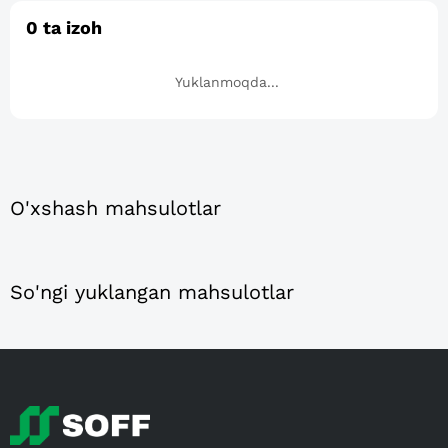
0
ta izoh
Yuklanmoqda...
O'xshash mahsulotlar
So'ngi yuklangan mahsulotlar