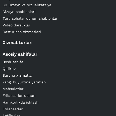
3D Dizayn va Vizualizatsiya
Dizayn shablonlari
Turli sohalar uchun shablonlar
Video darsliklar
Dasturlash xizmatlari
Xizmat turlari
Asosiy sahifalar
Bosh sahifa
Qidiruv
Barcha xizmatlar
Yangi buyurtma yaratish
Mahsulotlar
Frilanserlar uchun
Hamkorlikda ishlash
Frilanserlar
Soffia Bot