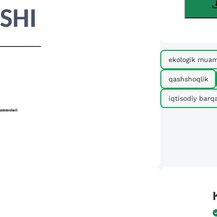
ekologik mua
qashshoqlik
iqtisodiy barqa