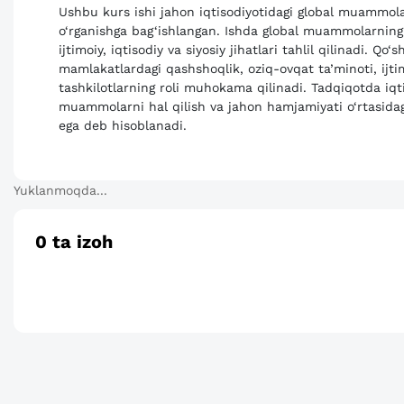
Ushbu kurs ishi jahon iqtisodiyotidagi global muammolar 
o‘rganishga bag‘ishlangan. Ishda global muammolarning
ijtimoiy, iqtisodiy va siyosiy jihatlari tahlil qilinadi. Q
mamlakatlardagi qashshoqlik, oziq-ovqat ta’minoti, ijt
tashkilotlarning roli muhokama qilinadi. Tadqiqotda iqti
muammolarni hal qilish va jahon hamjamiyati o‘rtasid
ega deb hisoblanadi.
Yuklanmoqda...
0
ta izoh