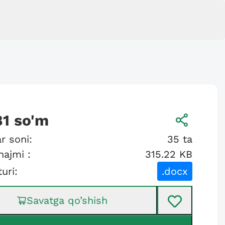
81
so'm
r soni:
35
ta
hajmi :
315.22 KB
turi:
.docx
Savatga qo’shish