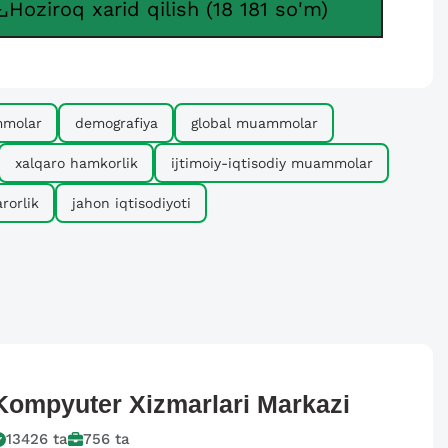
Hoziroq xarid qilish (18 181 so'm)
mmolar
demografiya
global muammolar
xalqaro hamkorlik
ijtimoiy-iqtisodiy muammolar
rorlik
jahon iqtisodiyoti
Kompyuter
Xizmarlari Markazi
13426
ta
756
ta