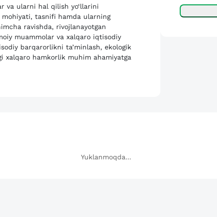
va ularni hal qilish yo‘llarini
 mohiyati, tasnifi hamda ularning
o‘shimcha ravishda, rivojlanayotgan
imoiy muammolar va xalqaro iqtisodiy
sodiy barqarorlikni ta’minlash, ekologik
agi xalqaro hamkorlik muhim ahamiyatga
Yuklanmoqda...