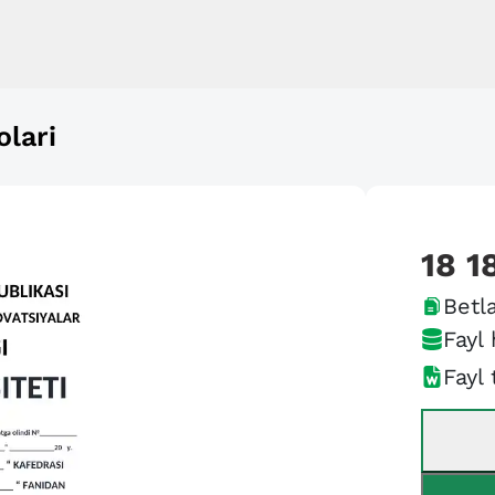
lari
18 1
Betla
Fayl 
Fayl 