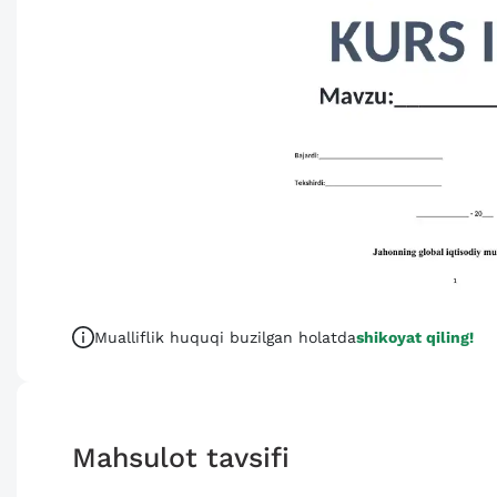
Mualliflik huquqi buzilgan holatda
shikoyat qiling!
Mahsulot tavsifi