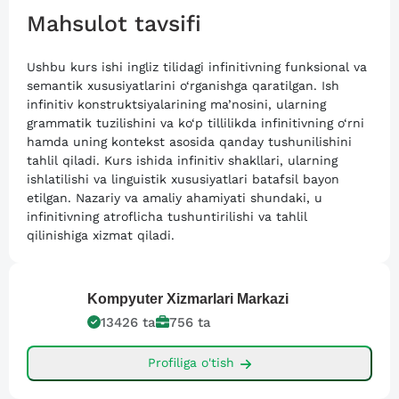
Mahsulot tavsifi
Ushbu kurs ishi ingliz tilidagi infinitivning funksional va
semantik xususiyatlarini o‘rganishga qaratilgan. Ish
infinitiv konstruktsiyalarining ma’nosini, ularning
grammatik tuzilishini va ko‘p tillilikda infinitivning o‘rni
hamda uning kontekst asosida qanday tushunilishini
tahlil qiladi. Kurs ishida infinitiv shakllari, ularning
ishlatilishi va linguistik xususiyatlari batafsil bayon
etilgan. Nazariy va amaliy ahamiyati shundaki, u
infinitivning atroflicha tushuntirilishi va tahlil
qilinishiga xizmat qiladi.
Kompyuter
Xizmarlari Markazi
13426
ta
756
ta
Profiliga o'tish