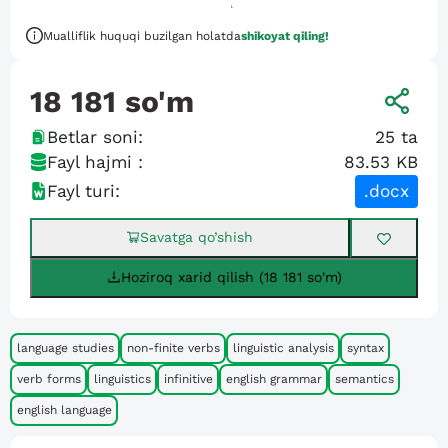
Mualliflik huquqi buzilgan holatda
shikoyat qiling!
18 181
so'm
Betlar soni:
25
ta
Fayl hajmi :
83.53 KB
Fayl turi:
.docx
Savatga qo’shish
Hoziroq xarid qilish (18 181 so'm)
language studies
non-finite verbs
linguistic analysis
syntax
verb forms
linguistics
infinitive
english grammar
semantics
english language