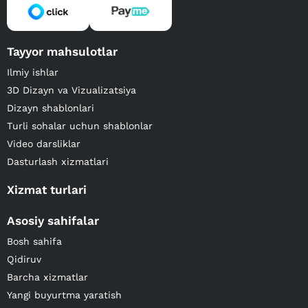
Tayyor mahsulotlar
Ilmiy ishlar
3D Dizayn va Vizualizatsiya
Dizayn shablonlari
Turli sohalar uchun shablonlar
Video darsliklar
Dasturlash xizmatlari
Xizmat turlari
Asosiy sahifalar
Bosh sahifa
Qidiruv
Barcha xizmatlar
Yangi buyurtma yaratish