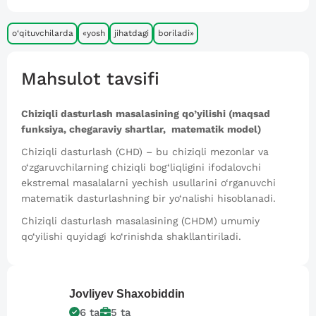
o‘qituvchilarda
«yosh
jihatdagi
boriladi»
Mahsulot tavsifi
Chiziqli dasturlash masalasining qo’yilishi
(maqsad
funksiya, chegaraviy shartlar, matematik model)
Chiziqli dasturlash (CHD) – bu chiziqli mezonlar va
o‘zgaruvchilarning chiziqli bog‘liqligini ifodalovchi
ekstremal masalalarni yechish usullarini o‘rganuvchi
matematik dasturlashning bir yo‘nalishi hisoblanadi.
Chiziqli dasturlash masalasining (CHDM) umumiy
qo‘yilishi quyidagi ko‘rinishda shakllantiriladi.
Jovliyev
Shaxobiddin
6
ta
5
ta