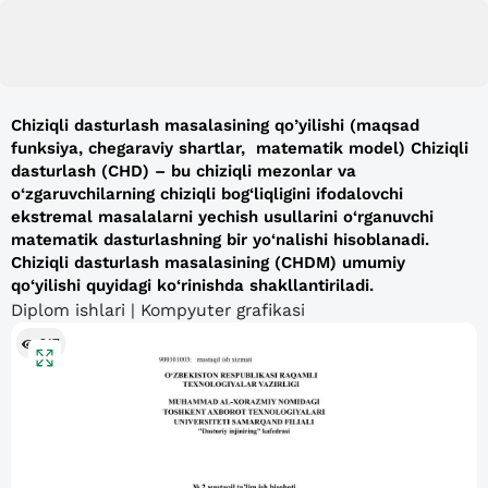
Chiziqli dasturlash masalasining qo’yilishi (maqsad
funksiya, chegaraviy shartlar, matematik model) Chiziqli
dasturlash (CHD) – bu chiziqli mezonlar va
o‘zgaruvchilarning chiziqli bog‘liqligini ifodalovchi
ekstremal masalalarni yechish usullarini o‘rganuvchi
matematik dasturlashning bir yo‘nalishi hisoblanadi.
Chiziqli dasturlash masalasining (CHDM) umumiy
qo‘yilishi quyidagi ko‘rinishda shakllantiriladi.
Diplom ishlari | Kompyuter grafikasi
217