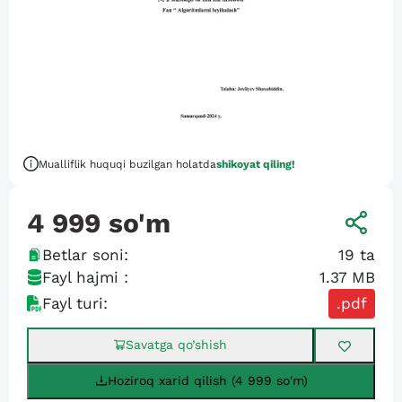
Mualliflik huquqi buzilgan holatda
shikoyat qiling!
4 999
so'm
Betlar soni:
19
ta
Fayl hajmi :
1.37 MB
Fayl turi:
.pdf
Savatga qo’shish
Hoziroq xarid qilish (4 999 so'm)