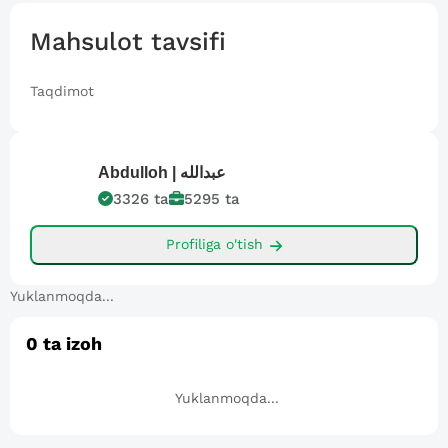
Mahsulot tavsifi
Taqdimot
Abdulloh |
عبدالله
3326
ta
5295
ta
Profiliga o'tish
Yuklanmoqda...
0
ta izoh
Yuklanmoqda...