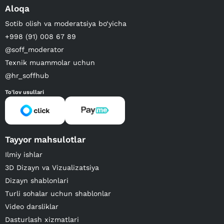
Aloqa
Sotib olish va moderatsiya bo‘yicha
+998 (91) 008 67 89
@soff_moderator
Texnik muammolar uchun
@hr_soffhub
To'lov usullari
Tayyor mahsulotlar
Ilmiy ishlar
3D Dizayn va Vizualizatsiya
Dizayn shablonlari
Turli sohalar uchun shablonlar
Video darsliklar
Dasturlash xizmatlari