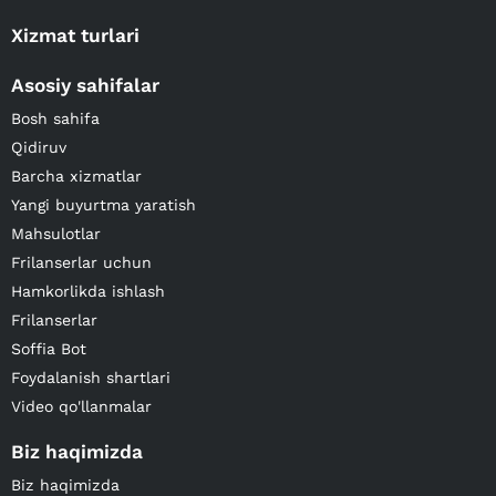
Xizmat turlari
Asosiy sahifalar
Bosh sahifa
Qidiruv
Barcha xizmatlar
Yangi buyurtma yaratish
Mahsulotlar
Frilanserlar uchun
Hamkorlikda ishlash
Frilanserlar
Soffia Bot
Foydalanish shartlari
Video qo'llanmalar
Biz haqimizda
Biz haqimizda