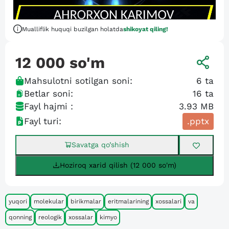
Mualliflik huquqi buzilgan holatda
shikoyat qiling!
12 000
so'm
Mahsulotni sotilgan soni:
6
ta
Betlar soni:
16
ta
Fayl hajmi :
3.93 MB
Fayl turi:
.pptx
Savatga qo’shish
Hoziroq xarid qilish (12 000 so'm)
yuqori
molekular
birikmalar
eritmalarining
xossalari
va
qonning
reologik
xossalar
kimyo