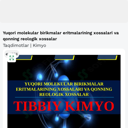
Yuqori molekular birikmalar eritmalarining xossalari va
qonning reologik xossalar
Taqdimotlar | Kimyo
1356