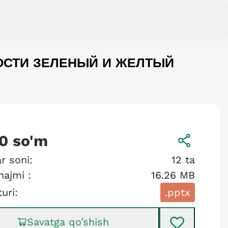
ОСТИ ЗЕЛЕНЫЙ И ЖЕЛТЫЙ
0
so'm
r soni:
12
ta
hajmi :
16.26 MB
turi:
.pptx
Savatga qo’shish