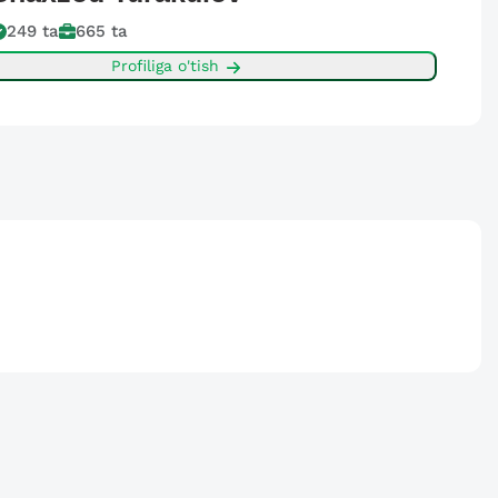
249
ta
665
ta
Profiliga o'tish