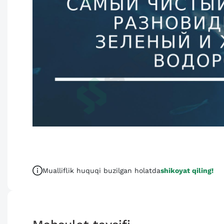
Mualliflik huquqi buzilgan holatda
shikoyat qiling!