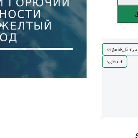
organik_kimyo
yglerod