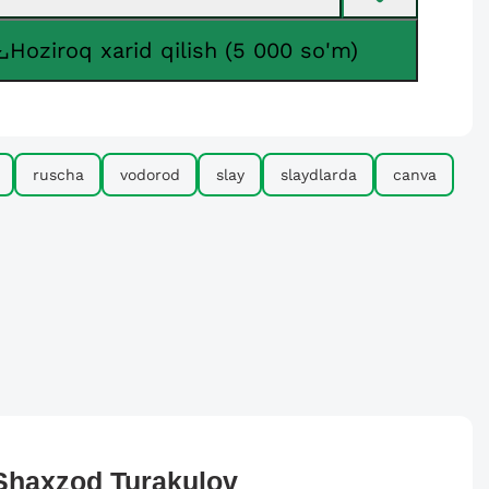
Hoziroq xarid qilish (5 000 so'm)
ruscha
vodorod
slay
slaydlarda
canva
Shaxzod
Turakulov