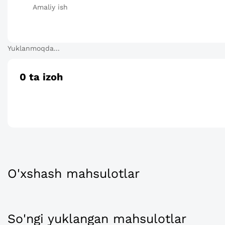
Amaliy ish
Yuklanmoqda...
0
ta izoh
O'xshash mahsulotlar
So'ngi yuklangan mahsulotlar