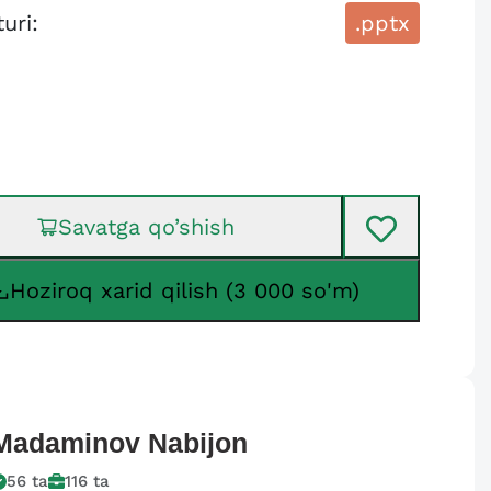
turi:
.pptx
Savatga qo’shish
Hoziroq xarid qilish (3 000 so'm)
Madaminov
Nabijon
56
ta
116
ta