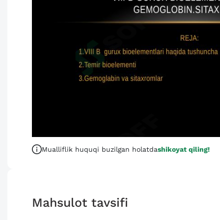
Mualliflik huquqi buzilgan holatda
shikoyat qiling!
Mahsulot tavsifi