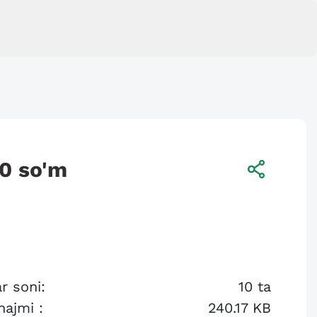
00
so'm
r soni:
10
ta
hajmi :
240.17 KB