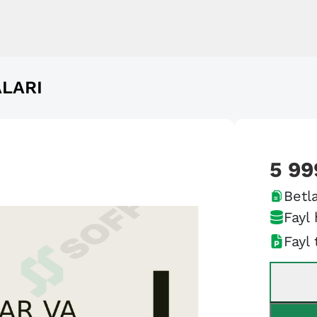
LARI
5 99
Betla
Fayl 
Fayl 