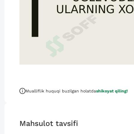
Mualliflik huquqi buzilgan holatda
shikoyat qiling!
Mahsulot tavsifi