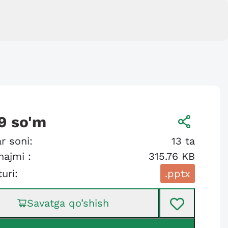
9
so'm
r soni:
13
ta
hajmi :
315.76 KB
turi:
.pptx
Savatga qo’shish