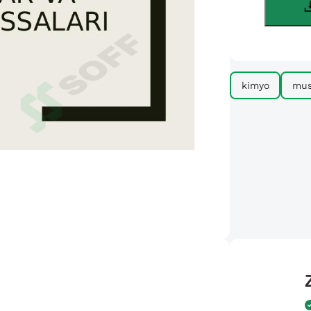
kimyo
mus