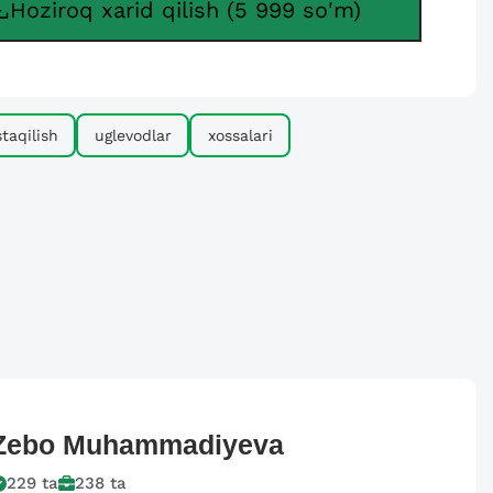
Hoziroq xarid qilish (5 999 so'm)
taqilish
uglevodlar
xossalari
Zebo
Muhammadiyeva
229
ta
238
ta