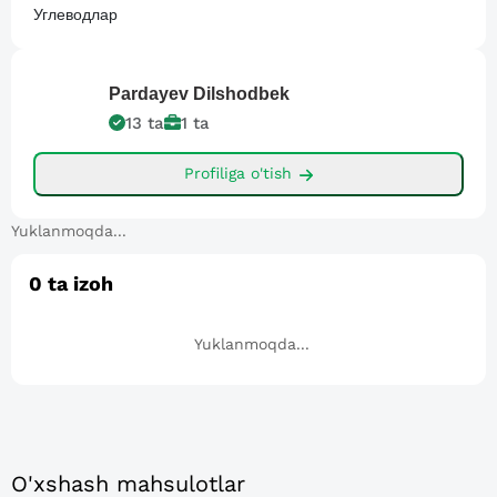
Углеводлар
Pardayev
Dilshodbek
13
ta
1
ta
Profiliga o'tish
Yuklanmoqda...
0
ta izoh
Yuklanmoqda...
O'xshash mahsulotlar