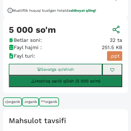
Mualliflik huquqi buzilgan holatda
shikoyat qiling!
5 000
so'm
Betlar soni:
32
ta
Fayl hajmi :
251.5 KB
Fayl turi:
.ppt
Savatga qo’shish
Hoziroq xarid qilish (5 000 so'm)
c)organik
.organik
**organik
Mahsulot tavsifi