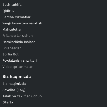
Bosh sahifa
Qidiruv
Barcha xizmatlar
Yangi buyurtma yaratish
Mahsulotlar
Frilanserlar uchun
Hamkorlikda ishlash
Frilanserlar
Soffia Bot
Foydalanish shartlari
Video qo'llanmalar
Biz haqimizda
Biz haqimizda
Savollar (FAQ)
Talab va takliflar uchun
Oferta