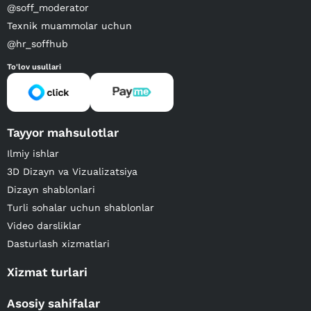
@soff_moderator
Texnik muammolar uchun
@hr_soffhub
To'lov usullari
Tayyor mahsulotlar
Ilmiy ishlar
3D Dizayn va Vizualizatsiya
Dizayn shablonlari
Turli sohalar uchun shablonlar
Video darsliklar
Dasturlash xizmatlari
Xizmat turlari
Asosiy sahifalar