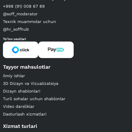
+998 (91) 008 67 89
@soff_moderator
Texnik muammolar uchun
@hr_soffhub
To'lov usullari
Tayyor mahsulotlar
Ilmiy ishlar
3D Dizayn va Vizualizatsiya
Dizayn shablonlari
Turli sohalar uchun shablonlar
Video darsliklar
Dasturlash xizmatlari
Xizmat turlari