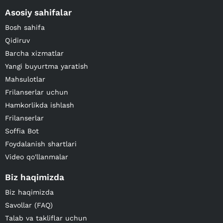
Asosiy sahifalar
Bosh sahifa
Qidiruv
Barcha xizmatlar
Yangi buyurtma yaratish
Mahsulotlar
Frilanserlar uchun
Hamkorlikda ishlash
Frilanserlar
Soffia Bot
Foydalanish shartlari
Video qo'llanmalar
Biz haqimizda
Biz haqimizda
Savollar (FAQ)
Talab va takliflar uchun