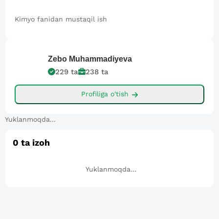
Kimyo fanidan mustaqil ish
Zebo
Muhammadiyeva
229
ta
238
ta
Profiliga o'tish
Yuklanmoqda...
0
ta izoh
Yuklanmoqda...