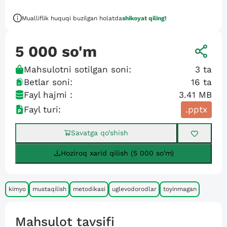
Mualliflik huquqi buzilgan holatda
shikoyat qiling!
5 000
so'm
Mahsulotni sotilgan soni:
3
ta
Betlar soni:
16
ta
Fayl hajmi :
3.41 MB
Fayl turi:
.pptx
Savatga qo’shish
Hoziroq xarid qilish (5 000 so'm)
kimyo
mustaqilish
metodikasi
uglevodorodlar
toyinmagan
Mahsulot tavsifi