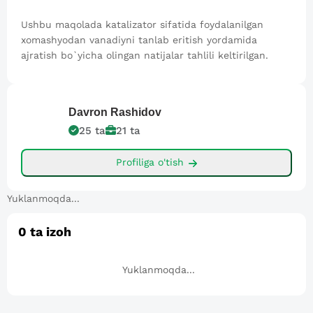
Ushbu maqolada katalizator sifatida foydalanilgan
xomashyodan vanadiyni tanlab eritish yordamida
ajratish bo`yicha olingan natijalar tahlili keltirilgan.
Davron
Rashidov
25
ta
21
ta
Profiliga o'tish
Yuklanmoqda...
0
ta izoh
Yuklanmoqda...