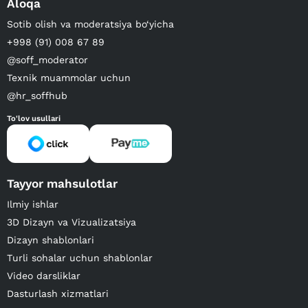
Aloqa
Sotib olish va moderatsiya bo‘yicha
+998 (91) 008 67 89
@soff_moderator
Texnik muammolar uchun
@hr_soffhub
To'lov usullari
Tayyor mahsulotlar
Ilmiy ishlar
3D Dizayn va Vizualizatsiya
Dizayn shablonlari
Turli sohalar uchun shablonlar
Video darsliklar
Dasturlash xizmatlari