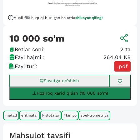
Mualliflik huquqi buzilgan holatda
shikoyat qiling!
10 000
so'm
Betlar soni:
2
ta
Fayl hajmi :
264.04 KB
Fayl turi:
.pdf
Savatga qo’shish
Hoziroq xarid qilish (10 000 so'm)
metall
eritmalar
kislotalar
#kimyo
spektrometriya
Mahsulot tavsifi