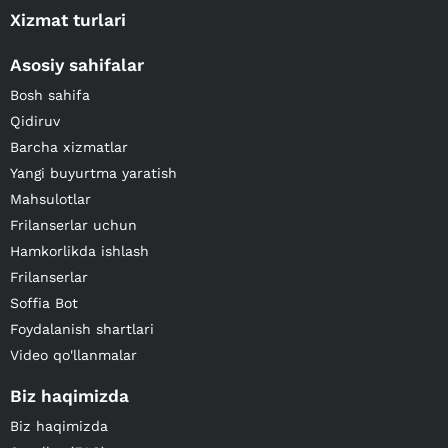
Xizmat turlari
Asosiy sahifalar
Bosh sahifa
Qidiruv
Barcha xizmatlar
Yangi buyurtma yaratish
Mahsulotlar
Frilanserlar uchun
Hamkorlikda ishlash
Frilanserlar
Soffia Bot
Foydalanish shartlari
Video qo'llanmalar
Biz haqimizda
Biz haqimizda