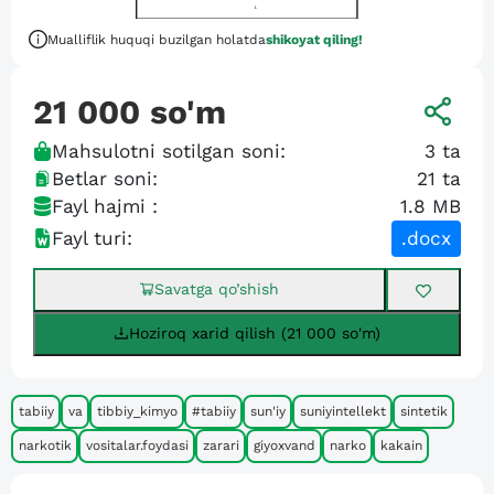
Mualliflik huquqi buzilgan holatda
shikoyat qiling!
21 000
so'm
Mahsulotni sotilgan soni:
3
ta
Betlar soni:
21
ta
Fayl hajmi :
1.8 MB
Fayl turi:
.docx
Savatga qo’shish
Hoziroq xarid qilish (21 000 so'm)
tabiiy
va
tibbiy_kimyo
#tabiiy
sun'iy
suniyintellekt
sintetik
narkotik
vositalar.foydasi
zarari
giyoxvand
narko
kakain