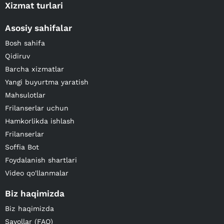
Xizmat turlari
Asosiy sahifalar
Bosh sahifa
Qidiruv
Barcha xizmatlar
Yangi buyurtma yaratish
Mahsulotlar
Frilanserlar uchun
Hamkorlikda ishlash
Frilanserlar
Soffia Bot
Foydalanish shartlari
Video qo'llanmalar
Biz haqimizda
Biz haqimizda
Savollar (FAQ)