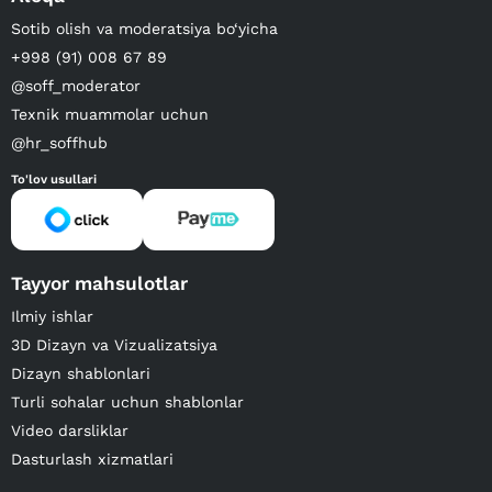
Sotib olish va moderatsiya bo‘yicha
+998 (91) 008 67 89
@soff_moderator
Texnik muammolar uchun
@hr_soffhub
To'lov usullari
Tayyor mahsulotlar
Ilmiy ishlar
3D Dizayn va Vizualizatsiya
Dizayn shablonlari
Turli sohalar uchun shablonlar
Video darsliklar
Dasturlash xizmatlari