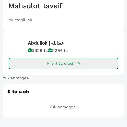
Mahsulot tavsifi
Mustaqil ish
Abdulloh |
عبدالله
3326
ta
5294
ta
Profiliga o'tish
Yuklanmoqda...
0
ta izoh
Yuklanmoqda...