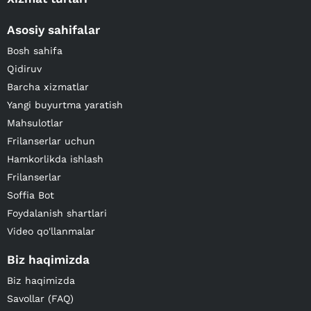
Asosiy sahifalar
Bosh sahifa
Qidiruv
Barcha xizmatlar
Yangi buyurtma yaratish
Mahsulotlar
Frilanserlar uchun
Hamkorlikda ishlash
Frilanserlar
Soffia Bot
Foydalanish shartlari
Video qo'llanmalar
Biz haqimizda
Biz haqimizda
Savollar (FAQ)