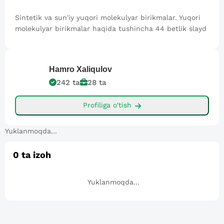
Sintetik va sun'iy yuqori molekulyar birikmalar. Yuqori
molekulyar birikmalar haqida tushincha 44 betlik slayd
Hamro
Xaliqulov
242
ta
28
ta
Profiliga o'tish
Yuklanmoqda...
0
ta izoh
Yuklanmoqda...