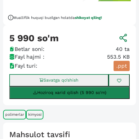
Mualliflik huquqi buzilgan holatda
shikoyat qiling!
5 990
so'm
Betlar soni:
40
ta
Fayl hajmi :
553.5 KB
Fayl turi:
.ppt
Savatga qo’shish
Hoziroq xarid qilish (5 990 so'm)
polimerlar
kimyosi
Mahsulot tavsifi