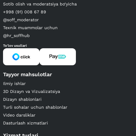
Sotib olish va moderatsiya bo‘yicha
+998 (91) 008 67 89
@soff_moderator
Texnik muammolar uchun
@hr_soffhub
To'lov usullari
Tayyor mahsulotlar
Ilmiy ishlar
3D Dizayn va Vizualizatsiya
Dizayn shablonlari
Turli sohalar uchun shablonlar
Video darsliklar
Dasturlash xizmatlari
Xizmat turlari