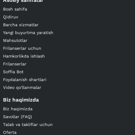
Asosiy sahifalar
Bosh sahifa
Qidiruv
Barcha xizmatlar
Yangi buyurtma yaratish
Mahsulotlar
Frilanserlar uchun
Hamkorlikda ishlash
Frilanserlar
Soffia Bot
Foydalanish shartlari
Video qo'llanmalar
Biz haqimizda
Biz haqimizda
Savollar (FAQ)
Talab va takliflar uchun
Oferta