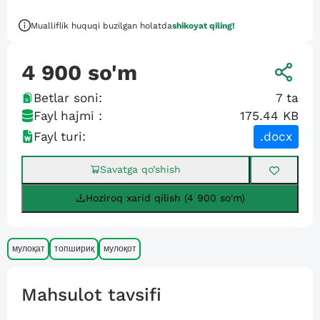
Mualliflik huquqi buzilgan holatda
shikoyat qiling!
4 900
so'm
Betlar soni:
7
ta
Fayl hajmi :
175.44 KB
Fayl turi:
.docx
Savatga qo’shish
Hoziroq xarid qilish (4 900 so'm)
мулоқат
топшириқ
мулоқот
Mahsulot tavsifi