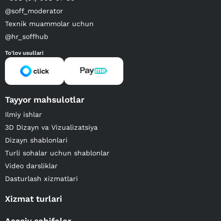
@soff_moderator
Texnik muammolar uchun
@hr_soffhub
To'lov usullari
Tayyor mahsulotlar
Ilmiy ishlar
3D Dizayn va Vizualizatsiya
Dizayn shablonlari
Turli sohalar uchun shablonlar
Video darsliklar
Dasturlash xizmatlari
Xizmat turlari