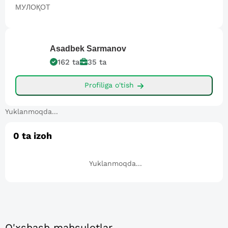
МУЛОҚОТ
Asadbek
Sarmanov
162
ta
35
ta
Profiliga o'tish
Yuklanmoqda...
0
ta izoh
Yuklanmoqda...
O'xshash mahsulotlar