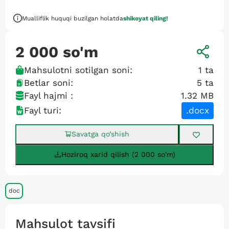
Mualliflik huquqi buzilgan holatda
shikoyat qiling!
2 000
so'm
Mahsulotni sotilgan soni:
1
ta
Betlar soni:
5
ta
Fayl hajmi :
1.32 MB
Fayl turi:
.docx
Savatga qo’shish
Hoziroq xarid qilish (2 000 so'm)
doc
Mahsulot tavsifi