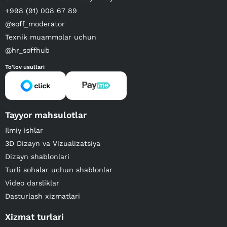
+998 (91) 008 67 89
@soff_moderator
Texnik muammolar uchun
@hr_soffhub
To'lov usullari
Tayyor mahsulotlar
Ilmiy ishlar
3D Dizayn va Vizualizatsiya
Dizayn shablonlari
Turli sohalar uchun shablonlar
Video darsliklar
Dasturlash xizmatlari
Xizmat turlari