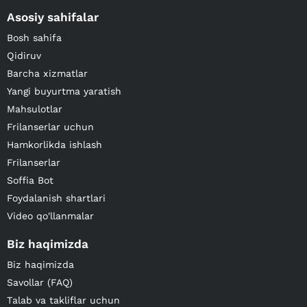
Asosiy sahifalar
Bosh sahifa
Qidiruv
Barcha xizmatlar
Yangi buyurtma yaratish
Mahsulotlar
Frilanserlar uchun
Hamkorlikda ishlash
Frilanserlar
Soffia Bot
Foydalanish shartlari
Video qo'llanmalar
Biz haqimizda
Biz haqimizda
Savollar (FAQ)
Talab va takliflar uchun