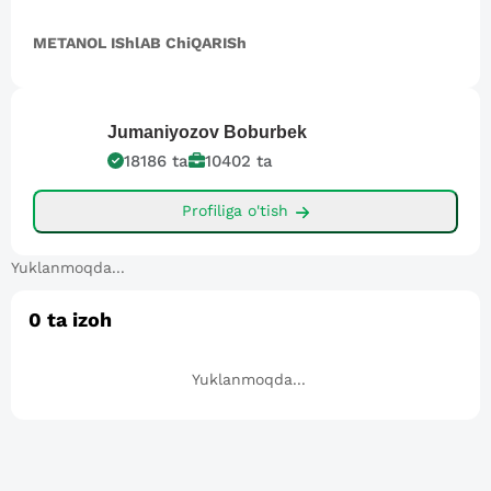
METANOL IShlAB ChiQARISh
Jumaniyozov
Boburbek
18186
ta
10402
ta
Profiliga o'tish
Yuklanmoqda...
0
ta izoh
Yuklanmoqda...