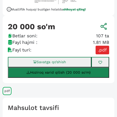
Mualliflik huquqi buzilgan holatda
shikoyat qiling!
20 000
so'm
Betlar soni:
107
ta
Fayl hajmi :
1.81 MB
Fayl turi:
.pdf
Savatga qo’shish
Hoziroq xarid qilish (20 000 so'm)
pdf
Mahsulot tavsifi