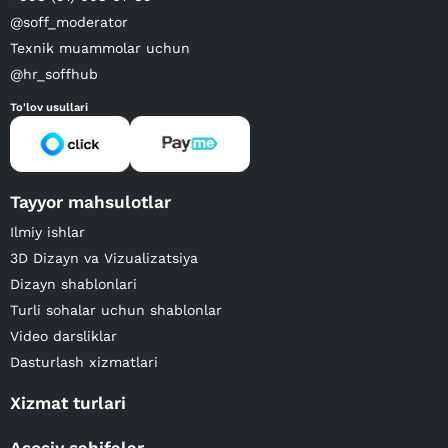
@soff_moderator
Texnik muammolar uchun
@hr_soffhub
To'lov usullari
Tayyor mahsulotlar
Ilmiy ishlar
3D Dizayn va Vizualizatsiya
Dizayn shablonlari
Turli sohalar uchun shablonlar
Video darsliklar
Dasturlash xizmatlari
Xizmat turlari