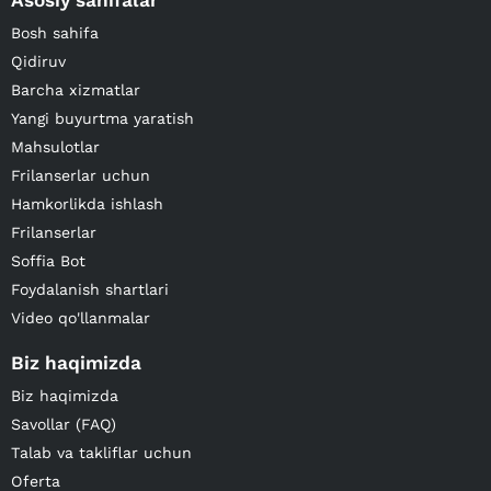
Asosiy sahifalar
Bosh sahifa
Qidiruv
Barcha xizmatlar
Yangi buyurtma yaratish
Mahsulotlar
Frilanserlar uchun
Hamkorlikda ishlash
Frilanserlar
Soffia Bot
Foydalanish shartlari
Video qo'llanmalar
Biz haqimizda
Biz haqimizda
Savollar (FAQ)
Talab va takliflar uchun
Oferta