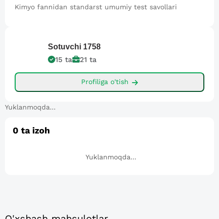
Kimyo fannidan standarst umumiy test savollari
Sotuvchi
1758
15
ta
21
ta
Profiliga o'tish
Yuklanmoqda...
0
ta izoh
Yuklanmoqda...
O'xshash mahsulotlar