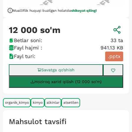
Mualliflik huquqi buzilgan holatda
shikoyat qiling!
12 000
so'm
Betlar soni:
33
ta
Fayl hajmi :
941.13 KB
Fayl turi:
.pptx
Savatga qo’shish
Hoziroq xarid qilish (12 000 so'm)
organik_kimyo
kimyo
alkinlar
atsetilen
Mahsulot tavsifi