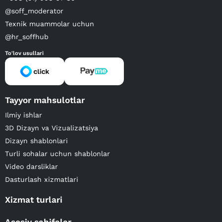
@soff_moderator
Texnik muammolar uchun
@hr_soffhub
To'lov usullari
Tayyor mahsulotlar
Ilmiy ishlar
3D Dizayn va Vizualizatsiya
Dizayn shablonlari
Turli sohalar uchun shablonlar
Video darsliklar
Dasturlash xizmatlari
Xizmat turlari