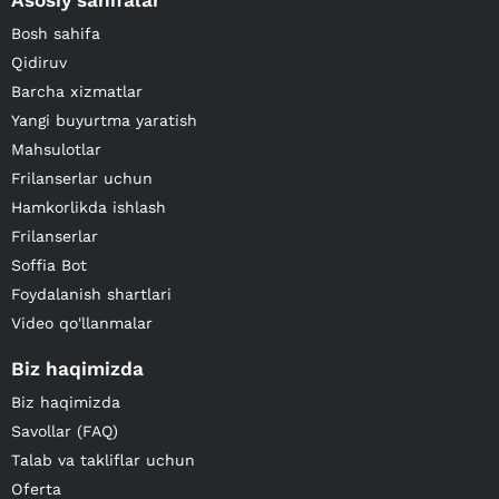
Asosiy sahifalar
Bosh sahifa
Qidiruv
Barcha xizmatlar
Yangi buyurtma yaratish
Mahsulotlar
Frilanserlar uchun
Hamkorlikda ishlash
Frilanserlar
Soffia Bot
Foydalanish shartlari
Video qo'llanmalar
Biz haqimizda
Biz haqimizda
Savollar (FAQ)
Talab va takliflar uchun
Oferta