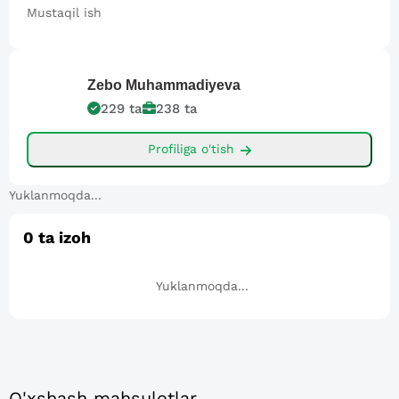
Mustaqil ish
Zebo
Muhammadiyeva
229
ta
238
ta
Profiliga o'tish
Yuklanmoqda...
0
ta izoh
Yuklanmoqda...
O'xshash mahsulotlar