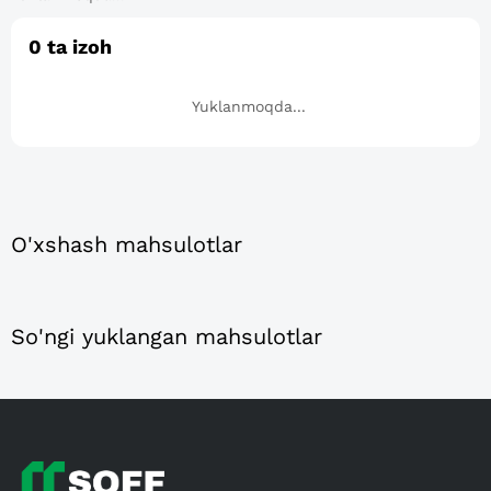
0
ta izoh
Yuklanmoqda...
O'xshash mahsulotlar
So'ngi yuklangan mahsulotlar