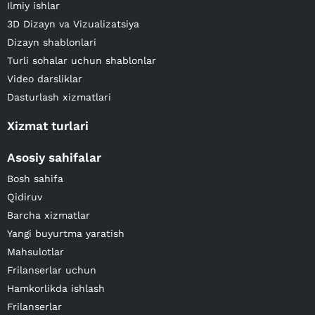
Ilmiy ishlar
3D Dizayn va Vizualizatsiya
Dizayn shablonlari
Turli sohalar uchun shablonlar
Video darsliklar
Dasturlash xizmatlari
Xizmat turlari
Asosiy sahifalar
Bosh sahifa
Qidiruv
Barcha xizmatlar
Yangi buyurtma yaratish
Mahsulotlar
Frilanserlar uchun
Hamkorlikda ishlash
Frilanserlar