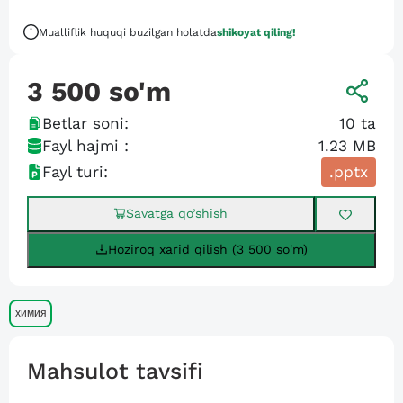
Mualliflik huquqi buzilgan holatda
shikoyat qiling!
3 500
so'm
Betlar soni:
10
ta
Fayl hajmi :
1.23 MB
Fayl turi:
.pptx
Savatga qo’shish
Hoziroq xarid qilish (3 500 so'm)
химия
Mahsulot tavsifi