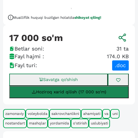
Mualliflik huquqi buzilgan holatda
shikoyat qiling!
17 000
so'm
Betlar soni:
31
ta
Fayl hajmi :
174.0 KB
Fayl turi:
.doc
Savatga qo’shish
Hoziroq xarid qilish (17 000 so'm)
zamonaviy
voleybolda
sakrovchanlikni
ahamiyati
va
uni
nostandart
mashqlar
yordamida
o'stirish
uslubiyati