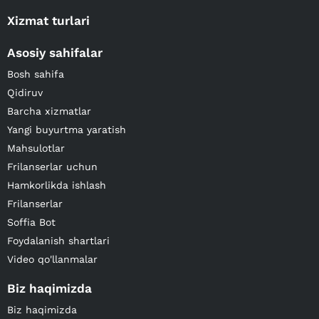
Xizmat turlari
Asosiy sahifalar
Bosh sahifa
Qidiruv
Barcha xizmatlar
Yangi buyurtma yaratish
Mahsulotlar
Frilanserlar uchun
Hamkorlikda ishlash
Frilanserlar
Soffia Bot
Foydalanish shartlari
Video qo'llanmalar
Biz haqimizda
Biz haqimizda