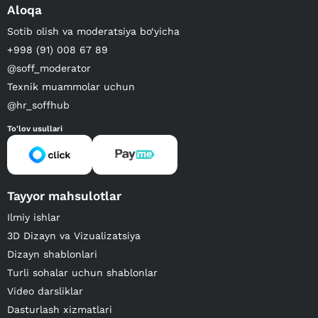
Aloqa
Sotib olish va moderatsiya bo‘yicha
+998 (91) 008 67 89
@soff_moderator
Texnik muammolar uchun
@hr_soffhub
To'lov usullari
Tayyor mahsulotlar
Ilmiy ishlar
3D Dizayn va Vizualizatsiya
Dizayn shablonlari
Turli sohalar uchun shablonlar
Video darsliklar
Dasturlash xizmatlari