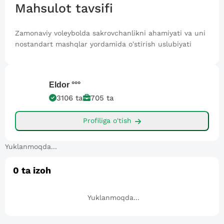
Mahsulot tavsifi
Zamonaviy voleybolda sakrovchanlikni ahamiyati va uni
nostandart mashqlar yordamida o'stirish uslubiyati
Eldor
°°°
3106
ta
705
ta
Profiliga o'tish
Yuklanmoqda...
0
ta izoh
Yuklanmoqda...