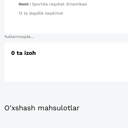
Nomi :
Sportda raqobat dinamikasi
12 ta slaydlik taqdimot
Yuklanmoqda...
0
ta izoh
O'xshash mahsulotlar