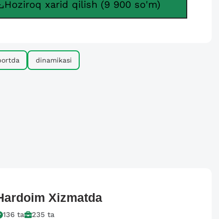
Hoziroq xarid qilish (9 900 so'm)
portda
dinamikasi
Hardoim
Xizmatda
136
ta
235
ta