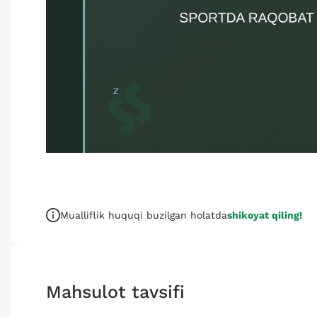
Mualliflik huquqi buzilgan holatda
shikoyat qiling!
Mahsulot tavsifi