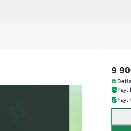
9 90
Betla
Fayl 
Fayl 