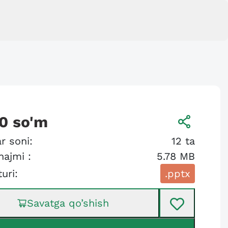
0
so'm
r soni:
12
ta
hajmi :
5.78 MB
turi:
.pptx
Savatga qo’shish