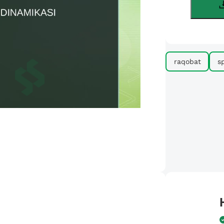
raqobat
s