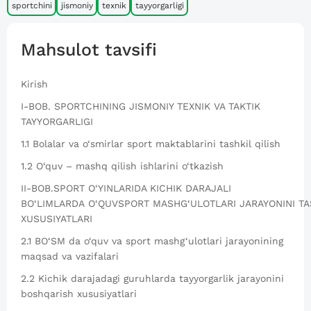
sportchini
jismoniy
texnik
tayyorgarligi
Mahsulot tavsifi
Kirish
I-BOB. SPORTCHINING JISMONIY TEXNIK VA TAKTIK
TAYYORGARLIGI
1.1 Bolalar va o‘smirlar sport maktablarini tashkil qilish
1.2 O‘quv – mashq qilish ishlarini o‘tkazish
II-BOB.SPORT O‘YINLARIDA KICHIK DARAJALI
BO‘LIMLARDA O‘QUVSPORT MASHG‘ULOTLARI JARAYONINI TA
XUSUSIYATLARI
2.1 BO‘SM da o‘quv va sport mashg‘ulotlari jarayonining
maqsad va vazifalari
2.2 Kichik darajadagi guruhlarda tayyorgarlik jarayonini
boshqarish xususiyatlari