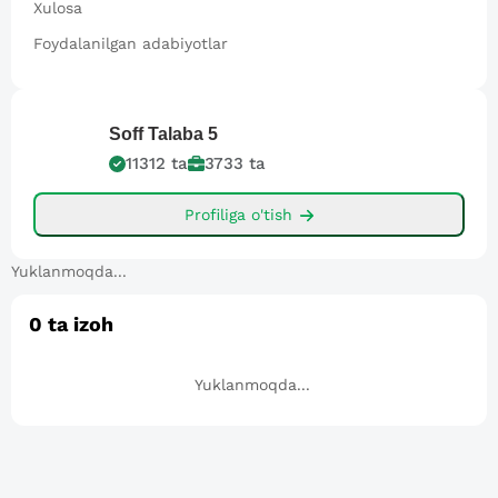
Xulosa
Foydalanilgan adabiyotlar
Soff
Talaba 5
11312
ta
3733
ta
Profiliga o'tish
Yuklanmoqda...
0
ta izoh
Yuklanmoqda...