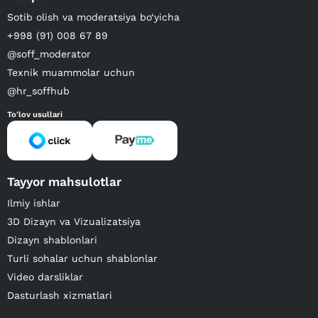
Sotib olish va moderatsiya bo‘yicha
+998 (91) 008 67 89
@soff_moderator
Texnik muammolar uchun
@hr_soffhub
To'lov usullari
Tayyor mahsulotlar
Ilmiy ishlar
3D Dizayn va Vizualizatsiya
Dizayn shablonlari
Turli sohalar uchun shablonlar
Video darsliklar
Dasturlash xizmatlari