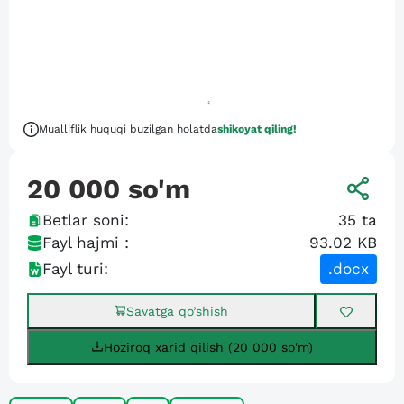
Mualliflik huquqi buzilgan holatda
shikoyat qiling!
20 000
so'm
Betlar soni:
35
ta
Fayl hajmi :
93.02 KB
Fayl turi:
.docx
Savatga qo’shish
Hoziroq xarid qilish (20 000 so'm)