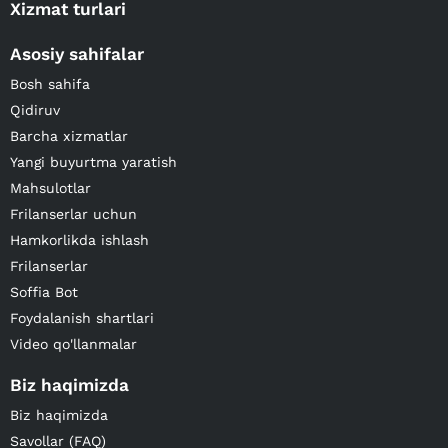
Xizmat turlari
Asosiy sahifalar
Bosh sahifa
Qidiruv
Barcha xizmatlar
Yangi buyurtma yaratish
Mahsulotlar
Frilanserlar uchun
Hamkorlikda ishlash
Frilanserlar
Soffia Bot
Foydalanish shartlari
Video qo'llanmalar
Biz haqimizda
Biz haqimizda
Savollar (FAQ)