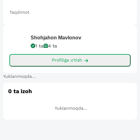
Taqdimot
Shohjahon
Mavlonov
1
ta
4
ta
Profiliga o'tish
Yuklanmoqda...
0
ta izoh
Yuklanmoqda...