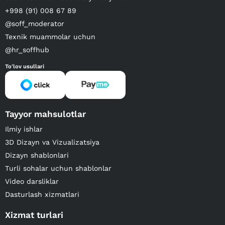
+998 (91) 008 67 89
@soff_moderator
Texnik muammolar uchun
@hr_soffhub
To'lov usullari
Tayyor mahsulotlar
Ilmiy ishlar
3D Dizayn va Vizualizatsiya
Dizayn shablonlari
Turli sohalar uchun shablonlar
Video darsliklar
Dasturlash xizmatlari
Xizmat turlari