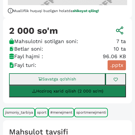
Mualliflik huquqi buzilgan holatda
shikoyat qiling!
2 000
so'm
Mahsulotni sotilgan soni:
7
ta
Betlar soni:
10
ta
Fayl hajmi :
96.06 KB
Fayl turi:
.pptx
Savatga qo’shish
Hoziroq xarid qilish (2 000 so'm)
jismoniy_tarbiya
sport
#menejment
sportmenejmenti
Mahsulot tavsifi