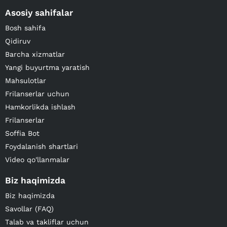
Asosiy sahifalar
Bosh sahifa
Qidiruv
Barcha xizmatlar
Yangi buyurtma yaratish
Mahsulotlar
Frilanserlar uchun
Hamkorlikda ishlash
Frilanserlar
Soffia Bot
Foydalanish shartlari
Video qo'llanmalar
Biz haqimizda
Biz haqimizda
Savollar (FAQ)
Talab va takliflar uchun