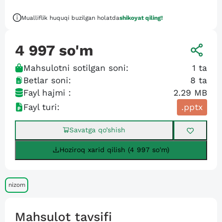
Mualliflik huquqi buzilgan holatda
shikoyat qiling!
4 997
so'm
Mahsulotni sotilgan soni:
1
ta
Betlar soni:
8
ta
Fayl hajmi :
2.29 MB
Fayl turi:
.pptx
Savatga qo’shish
Hoziroq xarid qilish (4 997 so'm)
nizom
Mahsulot tavsifi