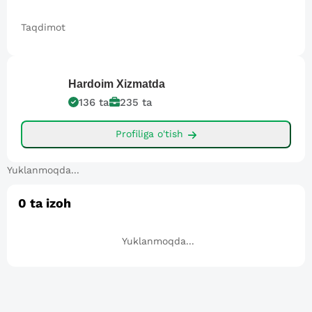
Taqdimot
Hardoim
Xizmatda
136
ta
235
ta
Profiliga o'tish
Yuklanmoqda...
0
ta izoh
Yuklanmoqda...