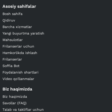
Asosiy sahifalar
Bosh sahifa
Qidiruv
Barcha xizmatlar
Yangi buyurtma yaratish
Mahsulotlar
Frilanserlar uchun
Hamkorlikda ishlash
Frilanserlar
Soffia Bot
Foydalanish shartlari
Video qo'llanmalar
Biz haqimizda
Biz haqimizda
Savollar (FAQ)
Talab va takliflar uchun