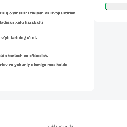
lq o’yinlarini tiklash va rivojlantirish..
ladigan xalq harakatli
o’yinlarining o’rni.
olda tanlash va o’tkazish.
yorlov va yakuniy qismiga mos holda
Yuklanmoqda...