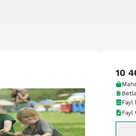
10 4
Mahs
Betla
Fayl 
Fayl 