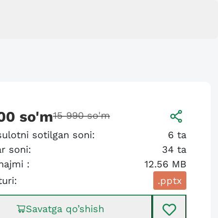
00
so'm
15 990
so'm
ulotni sotilgan soni:
6
ta
r soni:
34
ta
hajmi :
12.56 MB
turi:
.pptx
Savatga qo’shish