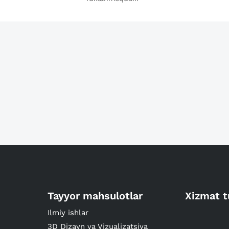
Tayyor mahsulotlar
Xizmat t
Ilmiy ishlar
3D Dizayn va Vizualizatsiya