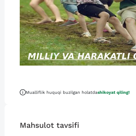
Mualliflik huquqi buzilgan holatda
shikoyat qiling!
Mahsulot tavsifi