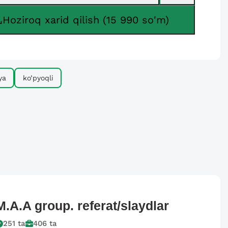
Hoziroq xarid qilish (15 990 so'm)
ya
ko’pyoqli
M.A.A group.
referat/slaydlar
251
ta
406
ta