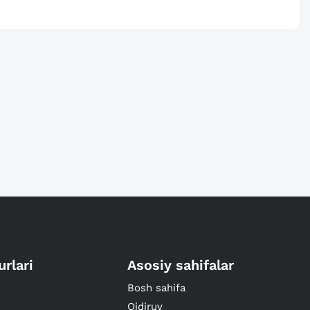
urlari
Asosiy sahifalar
Bosh sahifa
Qidiruv