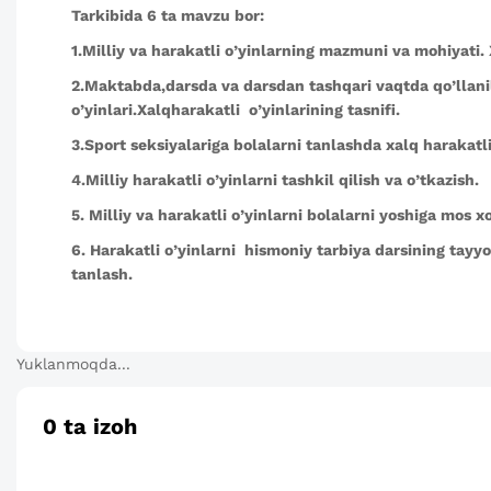
Tarkibida 6 ta mavzu bor:
1.Milliy va harakatli o’yinlarning mazmuni va mohiyati. Xa
2.Maktabda,darsda va darsdan tashqari vaqtda qo’llani
o’yinlari.Xalqharakatli o’yinlarining tasnifi.
3.Sport seksiyalariga bolalarni tanlashda xalq harakatli 
4.Milliy harakatli o’yinlarni tashkil qilish va o’tkazish.
5. Milliy va harakatli o’yinlarni bolalarni yoshiga mos x
6. Harakatli o’yinlarni hismoniy tarbiya darsining tay
tanlash.
Yuklanmoqda...
0
ta izoh