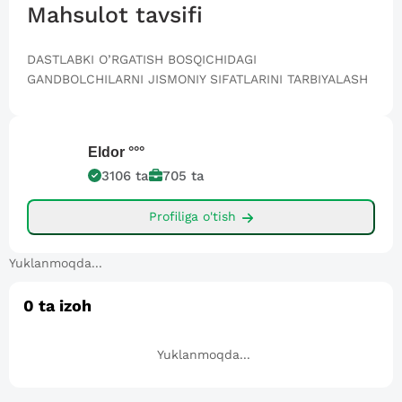
Mahsulot tavsifi
DASTLABKI O’RGATISH BOSQICHIDAGI
GANDBOLCHILARNI JISMONIY SIFATLARINI TARBIYALASH
Eldor
°°°
3106
ta
705
ta
Profiliga o'tish
Yuklanmoqda...
0
ta izoh
Yuklanmoqda...