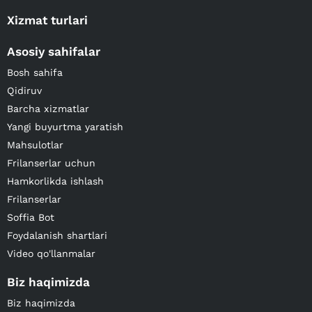
Xizmat turlari
Asosiy sahifalar
Bosh sahifa
Qidiruv
Barcha xizmatlar
Yangi buyurtma yaratish
Mahsulotlar
Frilanserlar uchun
Hamkorlikda ishlash
Frilanserlar
Soffia Bot
Foydalanish shartlari
Video qo'llanmalar
Biz haqimizda
Biz haqimizda