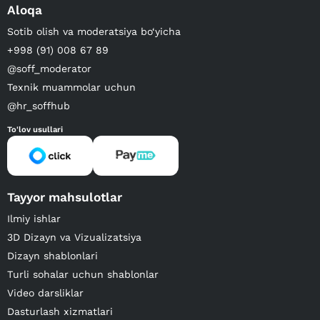
Aloqa
Sotib olish va moderatsiya bo‘yicha
+998 (91) 008 67 89
@soff_moderator
Texnik muammolar uchun
@hr_soffhub
To'lov usullari
Tayyor mahsulotlar
Ilmiy ishlar
3D Dizayn va Vizualizatsiya
Dizayn shablonlari
Turli sohalar uchun shablonlar
Video darsliklar
Dasturlash xizmatlari