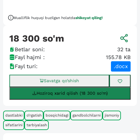
Mualliflik huquqi buzilgan holatda
shikoyat qiling!
18 300
so'm
Betlar soni:
32
ta
Fayl hajmi :
155.78 KB
Fayl turi:
.docx
Savatga qo’shish
Hoziroq xarid qilish (18 300 so'm)
dastlabki
o’rgatish
bosqichidagi
gandbolchilarni
jismoniy
sifatlarini
tarbiyalash