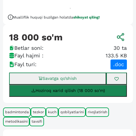
Mualliflik huquqi buzilgan holatda
shikoyat qiling!
18 000
so'm
Betlar soni:
30
ta
Fayl hajmi :
133.5 KB
Fayl turi:
.doc
Savatga qo’shish
Hoziroq xarid qilish (18 000 so'm)
badmintonda
tezkor
kuch
qobilyatlarini
rivojlatirish
metodikasini
tavsifi