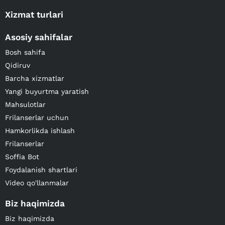
Xizmat turlari
Asosiy sahifalar
Bosh sahifa
Qidiruv
Barcha xizmatlar
Yangi buyurtma yaratish
Mahsulotlar
Frilanserlar uchun
Hamkorlikda ishlash
Frilanserlar
Soffia Bot
Foydalanish shartlari
Video qo'llanmalar
Biz haqimizda
Biz haqimizda