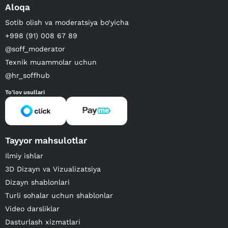
Aloqa
Sotib olish va moderatsiya bo‘yicha
+998 (91) 008 67 89
@soff_moderator
Texnik muammolar uchun
@hr_soffhub
To'lov usullari
Tayyor mahsulotlar
Ilmiy ishlar
3D Dizayn va Vizualizatsiya
Dizayn shablonlari
Turli sohalar uchun shablonlar
Video darsliklar
Dasturlash xizmatlari