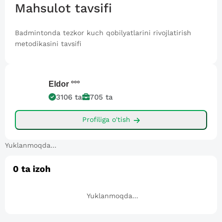
Mahsulot tavsifi
Badmintonda tezkor kuch qobilyatlarini rivojlatirish
metodikasini tavsifi
Eldor
°°°
3106
ta
705
ta
Profiliga o'tish
Yuklanmoqda...
0
ta izoh
Yuklanmoqda...