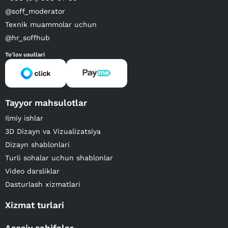
@soff_moderator
Texnik muammolar uchun
@hr_soffhub
To'lov usullari
Tayyor mahsulotlar
Ilmiy ishlar
3D Dizayn va Vizualizatsiya
Dizayn shablonlari
Turli sohalar uchun shablonlar
Video darsliklar
Dasturlash xizmatlari
Xizmat turlari