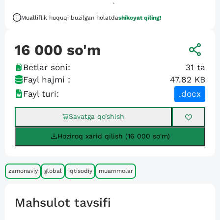
Mualliflik huquqi buzilgan holatda
shikoyat qiling!
16 000
so'm
Betlar soni:
31
ta
Fayl hajmi :
47.82 KB
Fayl turi:
.docx
Savatga qo’shish
Hoziroq xarid qilish (16 000 so'm)
zamonaviy
global
iqtisodiy
muammolar
Mahsulot tavsifi