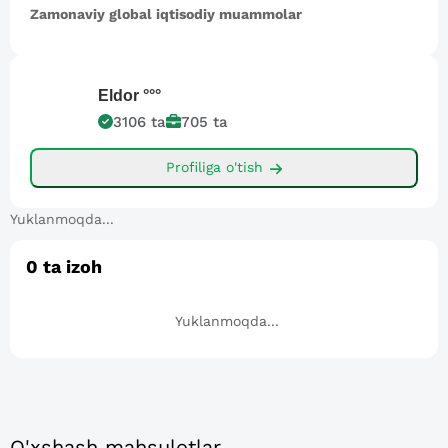
Zamonaviy global iqtisodiy muammolar
Eldor
°°°
3106
ta
705
ta
Profiliga o'tish
Yuklanmoqda...
0
ta izoh
Yuklanmoqda...
O'xshash mahsulotlar