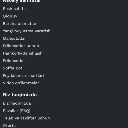
Asosiy sahifalar
Bosh sahifa
Qidiruv
Barcha xizmatlar
Yangi buyurtma yaratish
Mahsulotlar
Frilanserlar uchun
Hamkorlikda ishlash
Frilanserlar
Soffia Bot
Foydalanish shartlari
Video qo'llanmalar
Biz haqimizda
Biz haqimizda
Savollar (FAQ)
Talab va takliflar uchun
Oferta