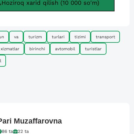
Hoziroq xarid qilish (10 000 so'm)
un
va
turizm
turlari
tizimi
transport
xizmatlar
birinchi
avtomobil
turistlar
l
Pari
Muzaffarovna
86
ta
22
ta