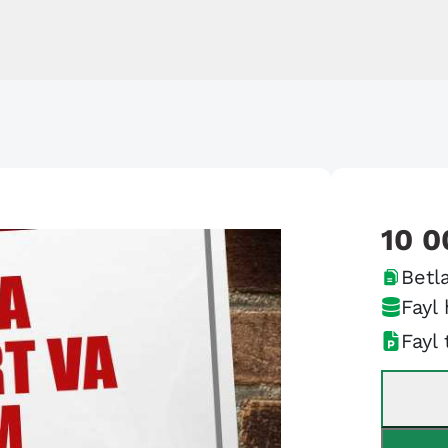
10 0
Betla
Fayl 
Fayl 