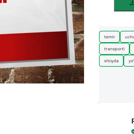
temir
uch
transporti
xitoyda
yo‘