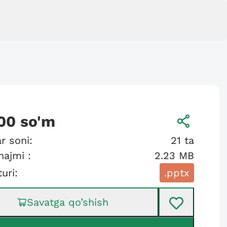
00
so'm
r soni:
21
ta
hajmi :
2.23 MB
turi:
.pptx
Savatga qo’shish