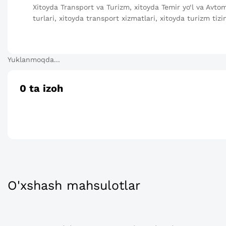
Xitoyda Transport va Turizm, xitoyda Temir yo‘l va Avtom
turlari, xitoyda transport xizmatlari, xitoyda turizm tizi
Yuklanmoqda...
0
ta izoh
O'xshash mahsulotlar