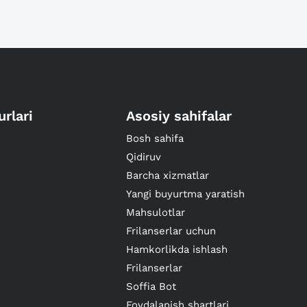
urlari
Asosiy sahifalar
Bosh sahifa
Qidiruv
Barcha xizmatlar
Yangi buyurtma yaratish
Mahsulotlar
Frilanserlar uchun
Hamkorlikda ishlash
Frilanserlar
Soffia Bot
Foydalanish shartlari