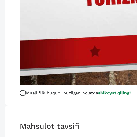
Mualliflik huquqi buzilgan holatda
shikoyat qiling!
Mahsulot tavsifi