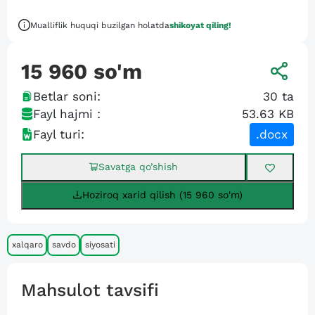
Mualliflik huquqi buzilgan holatda
shikoyat qiling!
15 960
so'm
Betlar soni:
30
ta
Fayl hajmi :
53.63 KB
Fayl turi:
.docx
Savatga qo’shish
Hoziroq xarid qilish (15 960 so'm)
xalqaro
savdo
siyosati
Mahsulot tavsifi