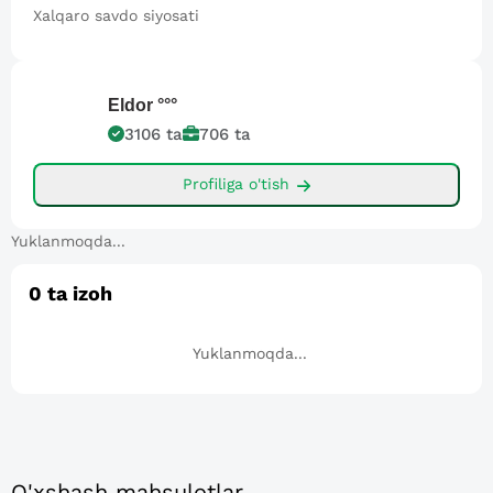
Xalqaro savdo siyosati
Eldor
°°°
3106
ta
706
ta
Profiliga o'tish
Yuklanmoqda...
0
ta izoh
Yuklanmoqda...
O'xshash mahsulotlar