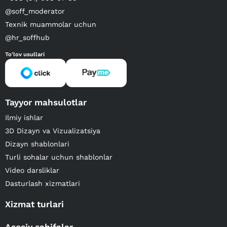
@soff_moderator
Texnik muammolar uchun
@hr_soffhub
To'lov usullari
Tayyor mahsulotlar
Ilmiy ishlar
3D Dizayn va Vizualizatsiya
Dizayn shablonlari
Turli sohalar uchun shablonlar
Video darsliklar
Dasturlash xizmatlari
Xizmat turlari