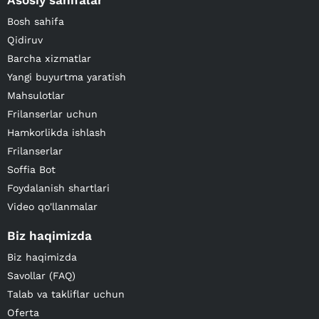
Asosiy sahifalar
Bosh sahifa
Qidiruv
Barcha xizmatlar
Yangi buyurtma yaratish
Mahsulotlar
Frilanserlar uchun
Hamkorlikda ishlash
Frilanserlar
Soffia Bot
Foydalanish shartlari
Video qo'llanmalar
Biz haqimizda
Biz haqimizda
Savollar (FAQ)
Talab va takliflar uchun
Oferta