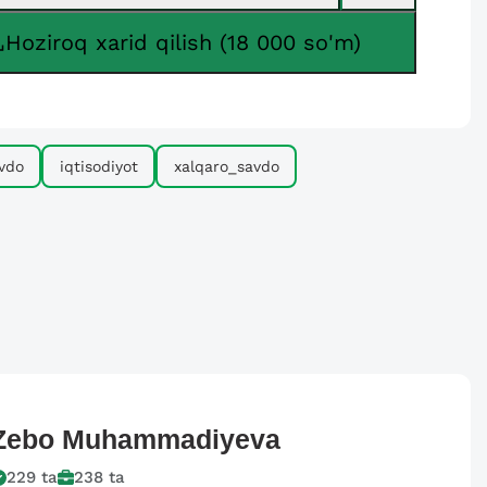
Hoziroq xarid qilish (18 000 so'm)
vdo
iqtisodiyot
xalqaro_savdo
Zebo
Muhammadiyeva
229
ta
238
ta