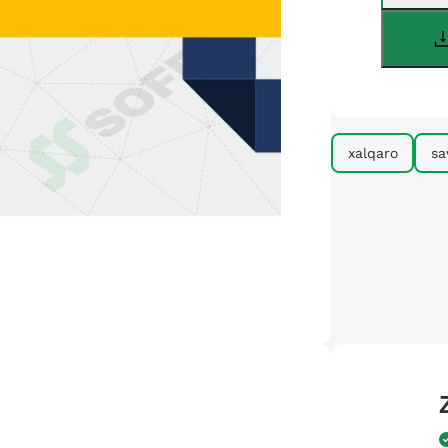
xalqaro
sa