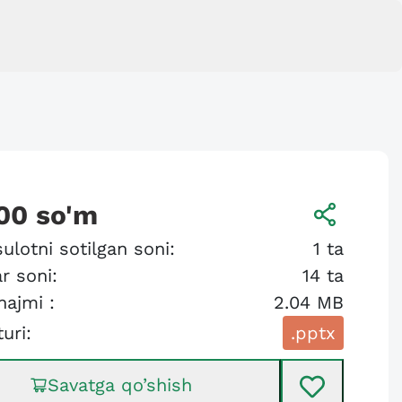
00
so'm
ulotni sotilgan soni:
1
ta
r soni:
14
ta
hajmi :
2.04 MB
turi:
.pptx
Savatga qo’shish