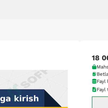
18 0
Mahs
Betla
Fayl 
Fayl 