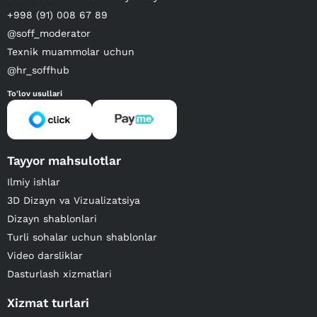
+998 (91) 008 67 89
@soff_moderator
Texnik muammolar uchun
@hr_soffhub
To'lov usullari
Tayyor mahsulotlar
Ilmiy ishlar
3D Dizayn va Vizualizatsiya
Dizayn shablonlari
Turli sohalar uchun shablonlar
Video darsliklar
Dasturlash xizmatlari
Xizmat turlari