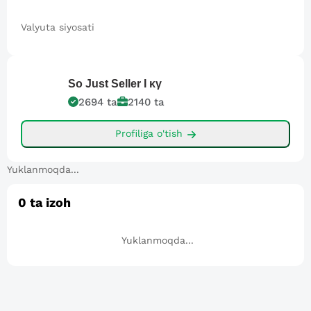
Valyuta siyosati
So Just Seller
I κγ
2694
ta
2140
ta
Profiliga o'tish
Yuklanmoqda...
0
ta izoh
Yuklanmoqda...