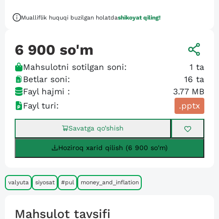
Mualliflik huquqi buzilgan holatda
shikoyat qiling!
6 900
so'm
Mahsulotni sotilgan soni:
1
ta
Betlar soni:
16
ta
Fayl hajmi :
3.77 MB
Fayl turi:
.pptx
Savatga qo’shish
Hoziroq xarid qilish (6 900 so'm)
valyuta
siyosat
#pul
money_and_inflation
Mahsulot tavsifi