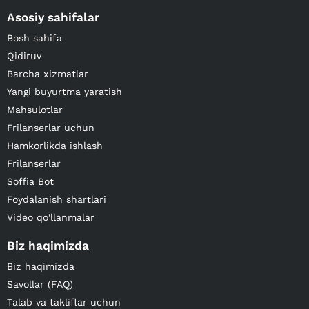
Asosiy sahifalar
Bosh sahifa
Qidiruv
Barcha xizmatlar
Yangi buyurtma yaratish
Mahsulotlar
Frilanserlar uchun
Hamkorlikda ishlash
Frilanserlar
Soffia Bot
Foydalanish shartlari
Video qo'llanmalar
Biz haqimizda
Biz haqimizda
Savollar (FAQ)
Talab va takliflar uchun