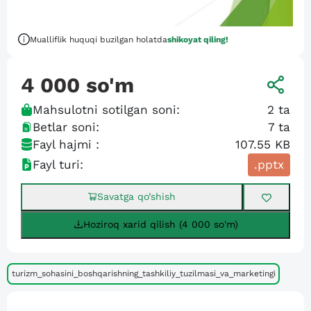
Mualliflik huquqi buzilgan holatda
shikoyat qiling!
4 000
so'm
Mahsulotni sotilgan soni:
2
ta
Betlar soni:
7
ta
Fayl hajmi :
107.55 KB
Fayl turi:
.pptx
Savatga qo’shish
Hoziroq xarid qilish (4 000 so'm)
turizm_sohasini_boshqarishning_tashkiliy_tuzilmasi_va_marketingi