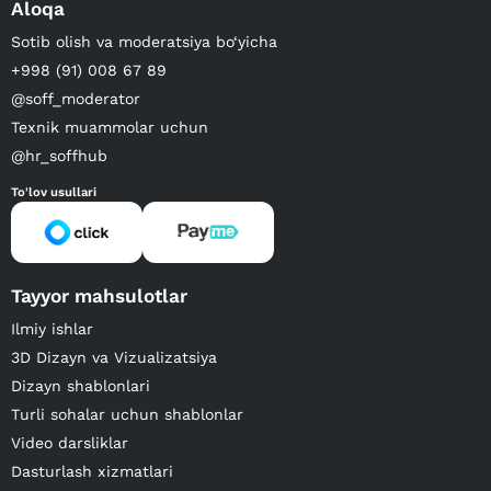
Aloqa
Sotib olish va moderatsiya bo‘yicha
+998 (91) 008 67 89
@soff_moderator
Texnik muammolar uchun
@hr_soffhub
To'lov usullari
Tayyor mahsulotlar
Ilmiy ishlar
3D Dizayn va Vizualizatsiya
Dizayn shablonlari
Turli sohalar uchun shablonlar
Video darsliklar
Dasturlash xizmatlari