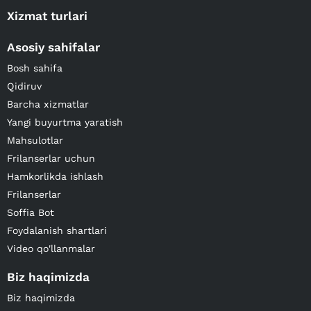
Xizmat turlari
Asosiy sahifalar
Bosh sahifa
Qidiruv
Barcha xizmatlar
Yangi buyurtma yaratish
Mahsulotlar
Frilanserlar uchun
Hamkorlikda ishlash
Frilanserlar
Soffia Bot
Foydalanish shartlari
Video qo'llanmalar
Biz haqimizda
Biz haqimizda