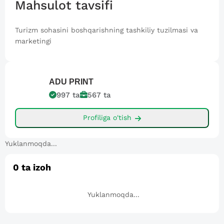
Mahsulot tavsifi
Turizm sohasini boshqarishning tashkiliy tuzilmasi va
marketingi
ADU
PRINT
997
ta
567
ta
Profiliga o'tish
Yuklanmoqda...
0
ta izoh
Yuklanmoqda...