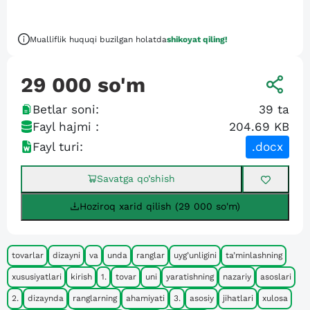
Mualliflik huquqi buzilgan holatda
shikoyat qiling!
29 000
so'm
Betlar soni:
39
ta
Fayl hajmi :
204.69 KB
Fayl turi:
.docx
Savatga qo’shish
Hoziroq xarid qilish (29 000 so'm)
tovarlar
dizayni
va
unda
ranglar
uyg’unligini
ta’minlashning
xususiyatlari
kirish
1.
tovar
uni
yaratishning
nazariy
asoslari
2.
dizaynda
ranglarning
ahamiyati
3.
asosiy
jihatlari
xulosa