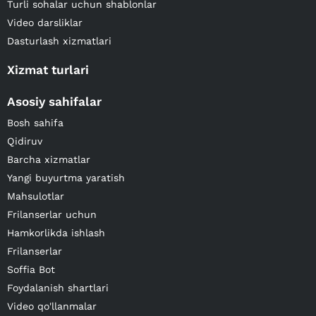
Turli sohalar uchun shablonlar
Video darsliklar
Dasturlash xizmatlari
Xizmat turlari
Asosiy sahifalar
Bosh sahifa
Qidiruv
Barcha xizmatlar
Yangi buyurtma yaratish
Mahsulotlar
Frilanserlar uchun
Hamkorlikda ishlash
Frilanserlar
Soffia Bot
Foydalanish shartlari
Video qo'llanmalar