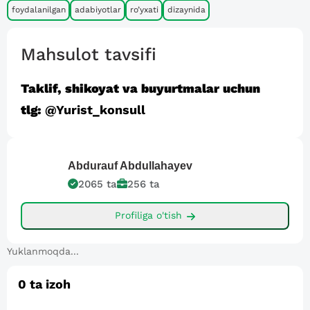
foydalanilgan
adabiyotlar
ro’yxati
dizaynida
Mahsulot tavsifi
Taklif, shikoyat va buyurtmalar uchun
tlg:
@Yurist_konsull
Abdurauf
Abdullahayev
2065
ta
256
ta
Profiliga o'tish
Yuklanmoqda...
0
ta izoh