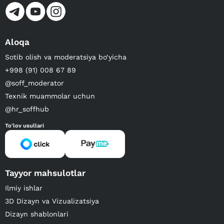
Aloqa
Sotib olish va moderatsiya bo‘yicha
+998 (91) 008 67 89
@soff_moderator
Texnik muammolar uchun
@hr_soffhub
To'lov usullari
Tayyor mahsulotlar
Ilmiy ishlar
3D Dizayn va Vizualizatsiya
Dizayn shablonlari