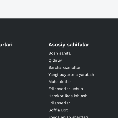
urlari
Asosiy sahifalar
Bosh sahifa
Qidiruv
Barcha xizmatlar
Yangi buyurtma yaratish
Mahsulotlar
Frilanserlar uchun
Hamkorlikda ishlash
Frilanserlar
Soffia Bot
Foydalanish shartlari