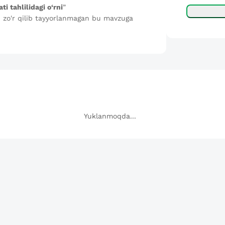
ti tahlilidagi o‘rni
”
zo'r qilib tayyorlanmagan bu mavzuga
Yuklanmoqda...