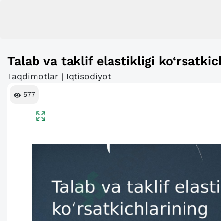
Talab va taklif elastikligi ko‘rsatkic
Taqdimotlar | Iqtisodiyot
577