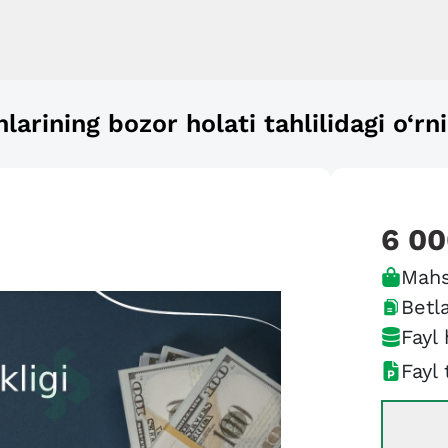
hlarining bozor holati tahlilidagi o‘rni
6 0
Mahs
Betla
Fayl 
Fayl 