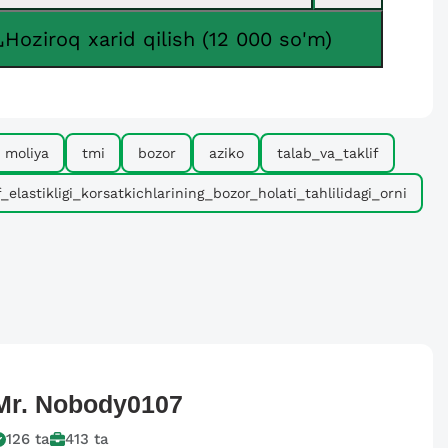
Hoziroq xarid qilish (12 000 so'm)
moliya
tmi
bozor
aziko
talab_va_taklif
_elastikligi_korsatkichlarining_bozor_holati_tahlilidagi_orni
Mr.
Nobody0107
126
ta
413
ta