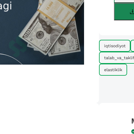
iqtisodiyot
talab_va_taklif
elastiklik