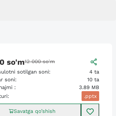
00
so'm
12 000
so'm
ulotni sotilgan soni:
4
ta
r soni:
10
ta
hajmi :
3.89 MB
turi:
.pptx
Savatga qo’shish