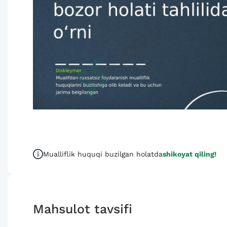
Mualliflik huquqi buzilgan holatda
shikoyat qiling!
Mahsulot tavsifi