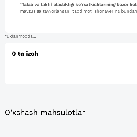
“
Talab va taklif elastikligi ko‘rsatkichlarining bozor hola
mavzusiga tayyorlangan taqdimot ishonavering bundan 
Yuklanmoqda...
0
ta izoh
O'xshash mahsulotlar