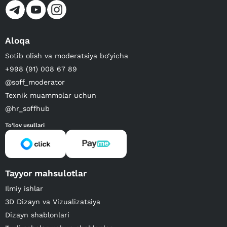
Aloqa
Sotib olish va moderatsiya bo‘yicha
+998 (91) 008 67 89
@soff_moderator
Texnik muammolar uchun
@hr_soffhub
To'lov usullari
Tayyor mahsulotlar
Ilmiy ishlar
3D Dizayn va Vizualizatsiya
Dizayn shablonlari