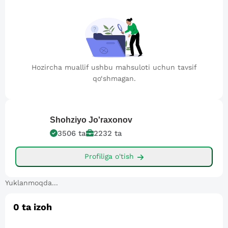
Hozircha muallif ushbu mahsuloti uchun tavsif
qo‘shmagan.
Shohziyo
Jo'raxonov
3506
ta
2232
ta
Profiliga o'tish
Yuklanmoqda...
0
ta izoh