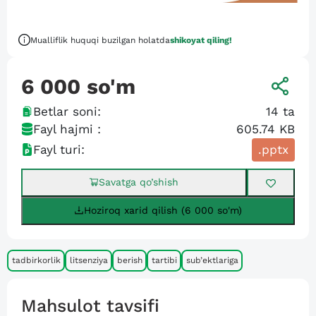
Mualliflik huquqi buzilgan holatda
shikoyat qiling!
6 000
so'm
Betlar soni:
14
ta
Fayl hajmi :
605.74 KB
Fayl turi:
.pptx
Savatga qo’shish
Hoziroq xarid qilish (6 000 so'm)
tadbirkorlik
litsenziya
berish
tartibi
sub’ektlariga
Mahsulot tavsifi