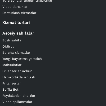
Turli sohalar uchun shablonlar
Video darsliklar
Dasturlash xizmatlari
Xizmat turlari
Asosiy sahifalar
Bosh sahifa
Qidiruv
Barcha xizmatlar
Yangi buyurtma yaratish
Mahsulotlar
Frilanserlar uchun
Hamkorlikda ishlash
Frilanserlar
Soffia Bot
Foydalanish shartlari
Video qo'llanmalar