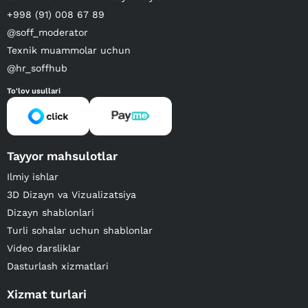
+998 (91) 008 67 89
@soff_moderator
Texnik muammolar uchun
@hr_soffhub
To'lov usullari
Tayyor mahsulotlar
Ilmiy ishlar
3D Dizayn va Vizualizatsiya
Dizayn shablonlari
Turli sohalar uchun shablonlar
Video darsliklar
Dasturlash xizmatlari
Xizmat turlari