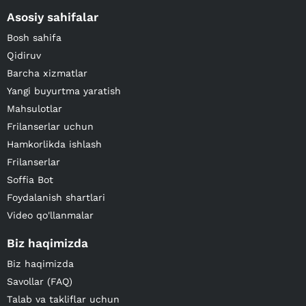
Asosiy sahifalar
Bosh sahifa
Qidiruv
Barcha xizmatlar
Yangi buyurtma yaratish
Mahsulotlar
Frilanserlar uchun
Hamkorlikda ishlash
Frilanserlar
Soffia Bot
Foydalanish shartlari
Video qo'llanmalar
Biz haqimizda
Biz haqimizda
Savollar (FAQ)
Talab va takliflar uchun