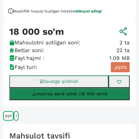
Mualliflik huquqi buzilgan holatda
shikoyat qiling!
18 000
so'm
Mahsulotni sotilgan soni:
2
ta
Betlar soni:
22
ta
Fayl hajmi :
1.09 MB
Fayl turi:
.pptx
Savatga qo’shish
Hoziroq xarid qilish (18 000 so'm)
ppt
i
Mahsulot tavsifi