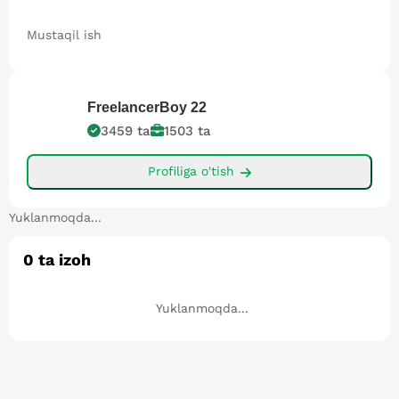
Mustaqil ish
FreelancerBoy
22
3459
ta
1503
ta
Profiliga o'tish
Yuklanmoqda...
0
ta izoh
Yuklanmoqda...