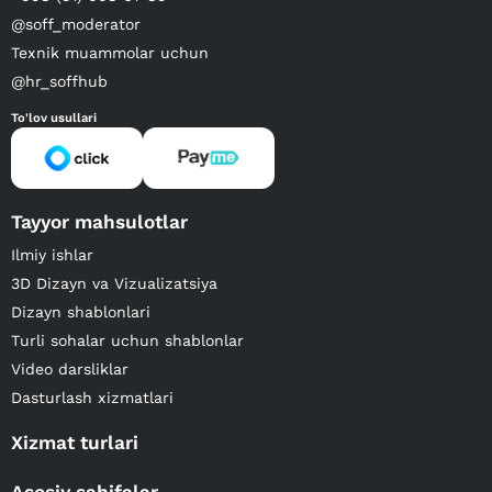
@soff_moderator
Texnik muammolar uchun
@hr_soffhub
To'lov usullari
Tayyor mahsulotlar
Ilmiy ishlar
3D Dizayn va Vizualizatsiya
Dizayn shablonlari
Turli sohalar uchun shablonlar
Video darsliklar
Dasturlash xizmatlari
Xizmat turlari