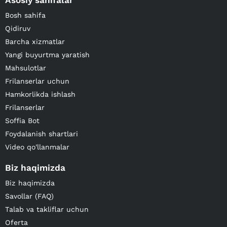
Asosiy sahifalar
Bosh sahifa
Qidiruv
Barcha xizmatlar
Yangi buyurtma yaratish
Mahsulotlar
Frilanserlar uchun
Hamkorlikda ishlash
Frilanserlar
Soffia Bot
Foydalanish shartlari
Video qo'llanmalar
Biz haqimizda
Biz haqimizda
Savollar (FAQ)
Talab va takliflar uchun
Oferta