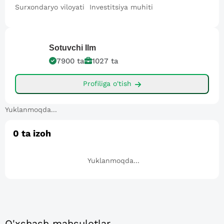
Surxondaryo viloyati Investitsiya muhiti
Sotuvchi
Ilm
7900
ta
1027
ta
Profiliga o'tish
Yuklanmoqda...
0
ta izoh
Yuklanmoqda...
O'xshash mahsulotlar