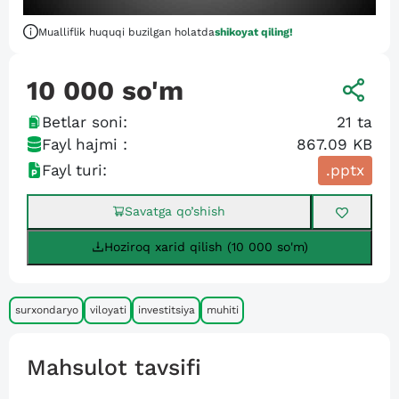
Mualliflik huquqi buzilgan holatda
shikoyat qiling!
10 000
so'm
Betlar soni:
21
ta
Fayl hajmi :
867.09 KB
Fayl turi:
.pptx
Savatga qo’shish
Hoziroq xarid qilish (10 000 so'm)
surxondaryo
viloyati
investitsiya
muhiti
Mahsulot tavsifi