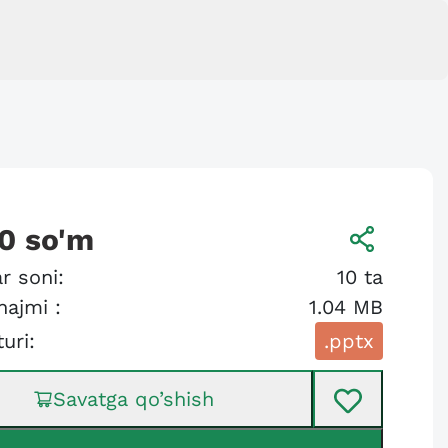
0
so'm
r soni:
10
ta
hajmi :
1.04 MB
turi:
.pptx
Savatga qo’shish