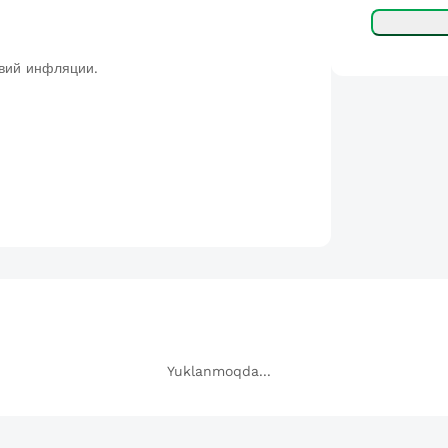
твий инфляции.
Yuklanmoqda...