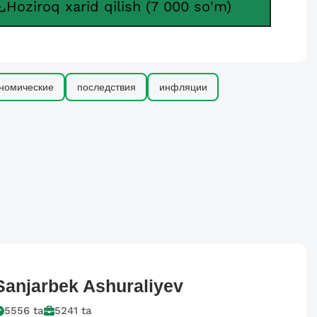
Hoziroq xarid qilish (7 000 so'm)
номические
последствия
инфляции
Sanjarbek
Ashuraliyev
5556
ta
5241
ta