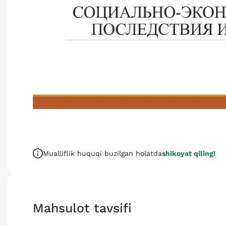
Mualliflik huquqi buzilgan holatda
shikoyat qiling!
Mahsulot tavsifi