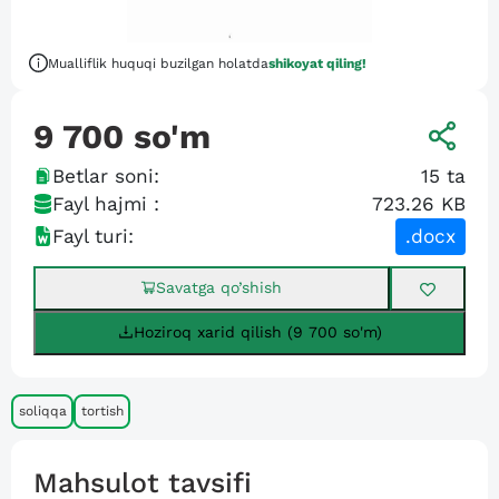
Mualliflik huquqi buzilgan holatda
shikoyat qiling!
9 700
so'm
Betlar soni:
15
ta
Fayl hajmi :
723.26 KB
Fayl turi:
.docx
Savatga qo’shish
Hoziroq xarid qilish (9 700 so'm)
soliqqa
tortish
Mahsulot tavsifi