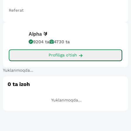
Referat
Alpha
🔰
9204
ta
4730
ta
Profiliga o'tish
Yuklanmoqda...
0
ta izoh
Yuklanmoqda...