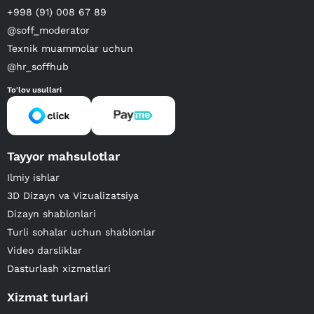
+998 (91) 008 67 89
@soff_moderator
Texnik muammolar uchun
@hr_soffhub
To'lov usullari
Tayyor mahsulotlar
Ilmiy ishlar
3D Dizayn va Vizualizatsiya
Dizayn shablonlari
Turli sohalar uchun shablonlar
Video darsliklar
Dasturlash xizmatlari
Xizmat turlari