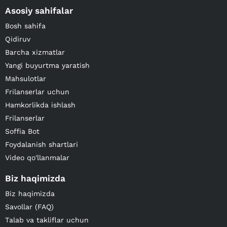
Asosiy sahifalar
Bosh sahifa
Qidiruv
Barcha xizmatlar
Yangi buyurtma yaratish
Mahsulotlar
Frilanserlar uchun
Hamkorlikda ishlash
Frilanserlar
Soffia Bot
Foydalanish shartlari
Video qo'llanmalar
Biz haqimizda
Biz haqimizda
Savollar (FAQ)
Talab va takliflar uchun