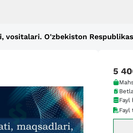
, vositalari. O'zbekiston Respublikas
5 40
Mahs
Betla
Fayl 
Fayl 