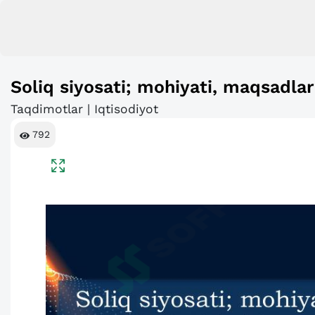
Soliq siyosati; mohiyati, maqsadlari
Taqdimotlar | Iqtisodiyot
792