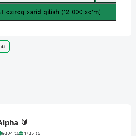
Hoziroq xarid qilish (12 000 so'm)
ati
Alpha
🔰
9204
ta
4725
ta