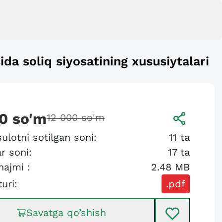
ida soliq siyosatining xususiytalari
0
so'm
12 000
so'm
ulotni sotilgan soni:
11
ta
r soni:
17
ta
hajmi :
2.48 MB
turi:
.pdf
Savatga qo’shish