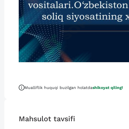
Mualliflik huquqi buzilgan holatda
shikoyat qiling!
Mahsulot tavsifi