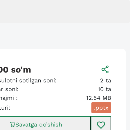
00
so'm
ulotni sotilgan soni:
2
ta
r soni:
10
ta
hajmi :
12.54 MB
turi:
.pptx
Savatga qo’shish