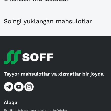
So'ngi yuklangan mahsulotlar
Tayyor mahsulotlar va xizmatlar bir joyda
Aloqa
Sotib olish va moderatsiya bo‘yicha