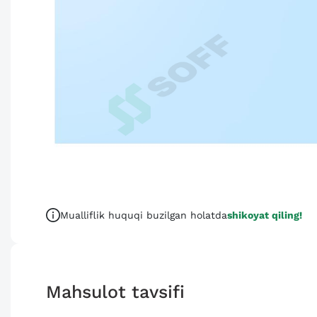
Mualliflik huquqi buzilgan holatda
shikoyat qiling!
Mahsulot tavsifi