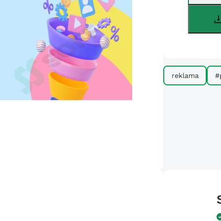
reklama
#