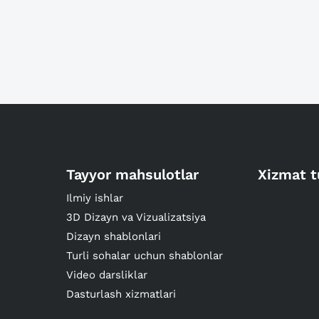
Tayyor mahsulotlar
Xizmat t
Ilmiy ishlar
3D Dizayn va Vizualizatsiya
Dizayn shablonlari
Turli sohalar uchun shablonlar
Video darsliklar
Dasturlash xizmatlari