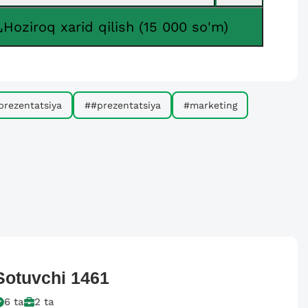
Hoziroq xarid qilish (15 000 so'm)
prezentatsiya
##prezentatsiya
#marketing
Sotuvchi
1461
6
ta
2
ta