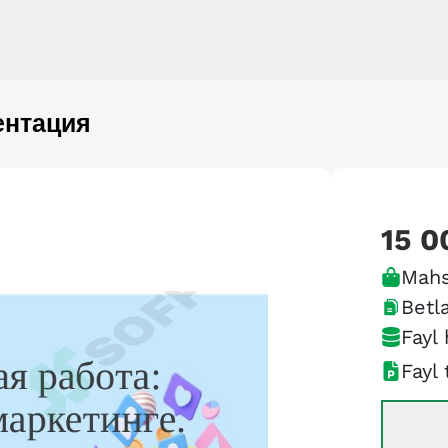
ентация
15 0
Mahs
Betla
Fayl 
Fayl 