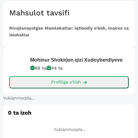
Mahsulot tavsifi
Rivojlanayotgan Mamlakatlar: iqtisodiy o’sish, inqiroz va
islohatlar
Mohinur Shokirjon qizi
Xudoyberdiyeve
88
ta
44
ta
Profiliga o'tish
Yuklanmoqda...
0
ta izoh
Yuklanmoqda...