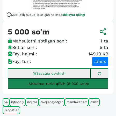
Mualliflik huquqi buzilgan holatda
shikoyat qiling!
5 000
so'm
Mahsulotni sotilgan soni:
1
ta
Betlar soni:
5
ta
Fayl hajmi :
149.13 KB
Fayl turi:
.docx
Savatga qo’shish
Hoziroq xarid qilish (5 000 so'm)
va
iqtisodiy
inqiroz
rivojlanayotgan
mamlakatlar:
o’sish
islohatlar