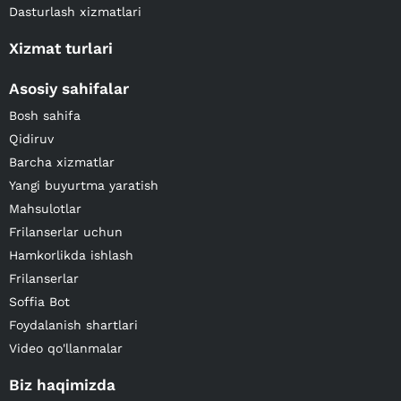
Dasturlash xizmatlari
Xizmat turlari
Asosiy sahifalar
Bosh sahifa
Qidiruv
Barcha xizmatlar
Yangi buyurtma yaratish
Mahsulotlar
Frilanserlar uchun
Hamkorlikda ishlash
Frilanserlar
Soffia Bot
Foydalanish shartlari
Video qo'llanmalar
Biz haqimizda