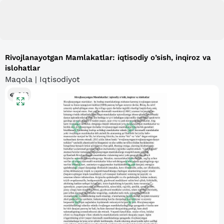
Rivojlanayotgan Mamlakatlar: iqtisodiy o’sish, inqiroz va
islohatlar
Maqola | Iqtisodiyot
248