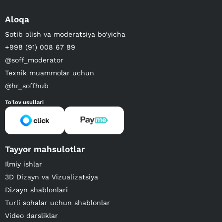
Aloqa
Sotib olish va moderatsiya bo‘yicha
+998 (91) 008 67 89
@soff_moderator
Texnik muammolar uchun
@hr_soffhub
To'lov usullari
Tayyor mahsulotlar
Ilmiy ishlar
3D Dizayn va Vizualizatsiya
Dizayn shablonlari
Turli sohalar uchun shablonlar
Video darsliklar