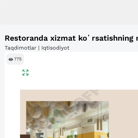
Restoranda xizmat koʻrsatishning 
Taqdimotlar | Iqtisodiyot
775