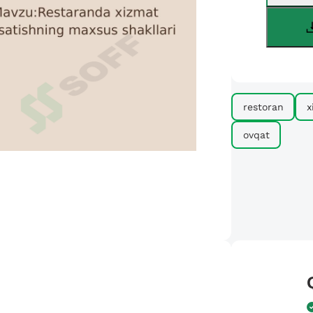
restoran
x
ovqat