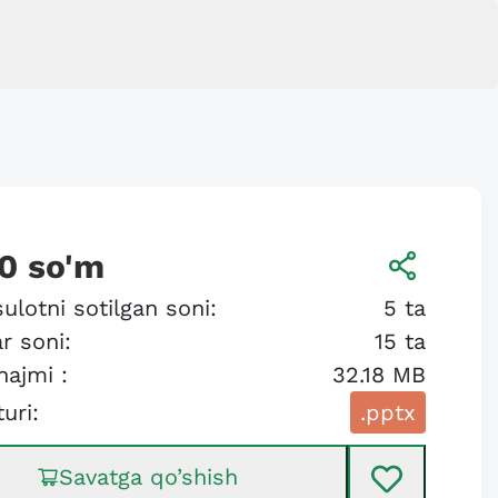
0
so'm
ulotni sotilgan soni:
5
ta
r soni:
15
ta
hajmi :
32.18 MB
turi:
.pptx
Savatga qo’shish