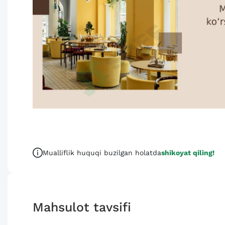
Mualliflik huquqi buzilgan holatda
shikoyat qiling!
Mahsulot tavsifi