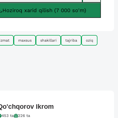
Hoziroq xarid qilish (7 000 so'm)
izmat
maxsus
shakillari
tajriba
oziq
Qo'chqorov
Ikrom
453
ta
226
ta