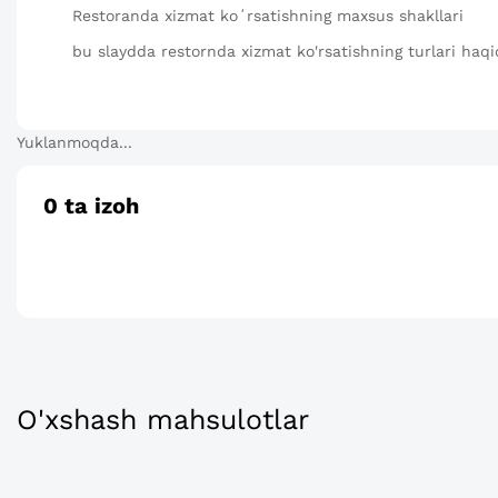
Restoranda xizmat koʻrsatishning maxsus shakllari
bu slaydda restornda xizmat ko'rsatishning turlari haqi
Yuklanmoqda...
0
ta izoh
O'xshash mahsulotlar