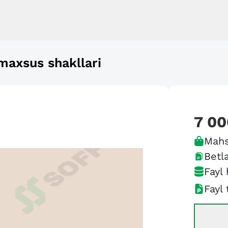
maxsus shakllari
7 00
Mahs
Betla
Fayl 
Fayl 