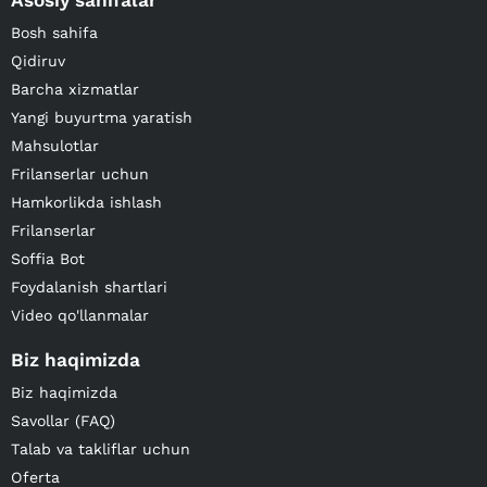
Asosiy sahifalar
Bosh sahifa
Qidiruv
Barcha xizmatlar
Yangi buyurtma yaratish
Mahsulotlar
Frilanserlar uchun
Hamkorlikda ishlash
Frilanserlar
Soffia Bot
Foydalanish shartlari
Video qo'llanmalar
Biz haqimizda
Biz haqimizda
Savollar (FAQ)
Talab va takliflar uchun
Oferta