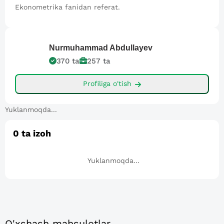
Ekonometrika fanidan referat.
Nurmuhammad
Abdullayev
370
ta
257
ta
Profiliga o'tish
Yuklanmoqda...
0
ta izoh
Yuklanmoqda...
O'xshash mahsulotlar