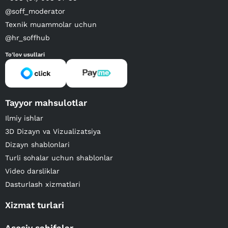
@soff_moderator
Texnik muammolar uchun
@hr_soffhub
To'lov usullari
Tayyor mahsulotlar
Ilmiy ishlar
3D Dizayn va Vizualizatsiya
Dizayn shablonlari
Turli sohalar uchun shablonlar
Video darsliklar
Dasturlash xizmatlari
Xizmat turlari