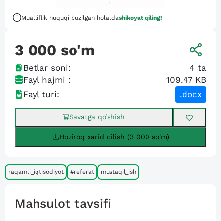
Mualliflik huquqi buzilgan holatda
shikoyat qiling!
3 000
so'm
Betlar soni:
4
ta
Fayl hajmi :
109.47 KB
Fayl turi:
.docx
Savatga qo’shish
Hoziroq xarid qilish (3 000 so'm)
raqamli_iqtisodiyot
#referat
mustaqil_ish
Mahsulot tavsifi