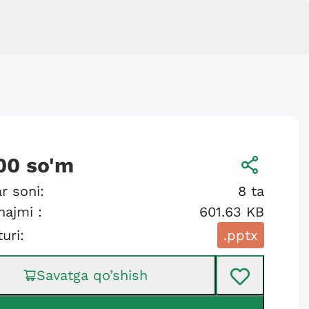
00
so'm
r soni:
8
ta
hajmi :
601.63 KB
turi:
.pptx
Savatga qo’shish