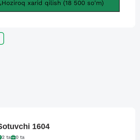
Hoziroq xarid qilish (18 500 so'm)
Sotuvchi
1604
2
ta
0
ta