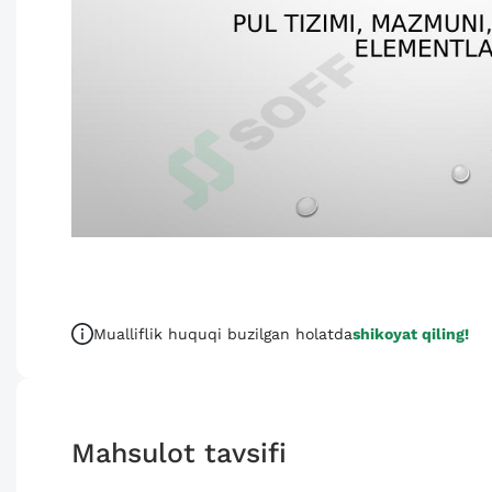
Mualliflik huquqi buzilgan holatda
shikoyat qiling!
Mahsulot tavsifi