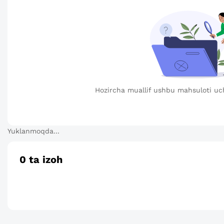
Hozircha muallif ushbu mahsuloti uc
Yuklanmoqda...
0
ta izoh