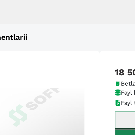
entlarii
18 5
Betla
Fayl 
Fayl 