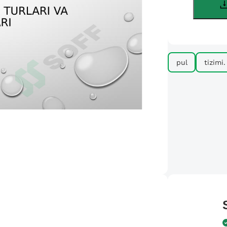
pul
tizimi.