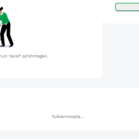
hun tavsif qo‘shmagan.
Yuklanmoqda...