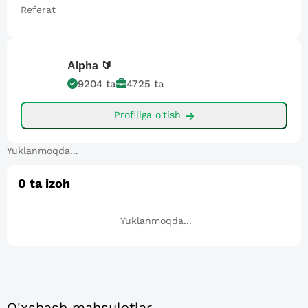
Referat
Alpha
🔰
9204
ta
4725
ta
Profiliga o'tish
Yuklanmoqda...
0
ta izoh
Yuklanmoqda...
O'xshash mahsulotlar