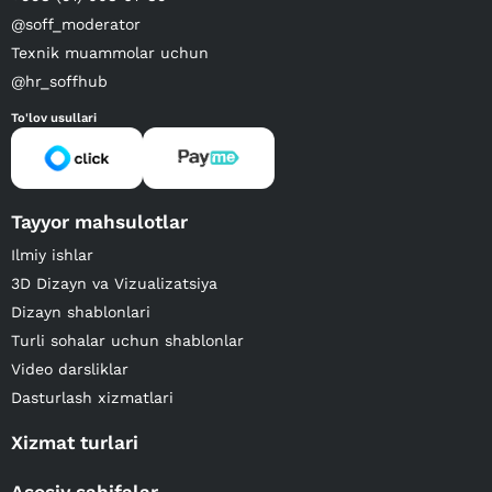
@soff_moderator
Texnik muammolar uchun
@hr_soffhub
To'lov usullari
Tayyor mahsulotlar
Ilmiy ishlar
3D Dizayn va Vizualizatsiya
Dizayn shablonlari
Turli sohalar uchun shablonlar
Video darsliklar
Dasturlash xizmatlari
Xizmat turlari