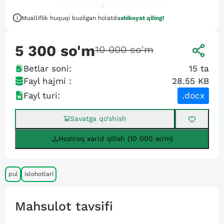
Mualliflik huquqi buzilgan holatda
shikoyat qiling!
5 300
so'm
10 000
so'm
Betlar soni:
15
ta
Fayl hajmi :
28.55 KB
Fayl turi:
.docx
Savatga qo’shish
Hoziroq xarid qilish (10 000 so'm)
pul
islohotlari
Mahsulot tavsifi