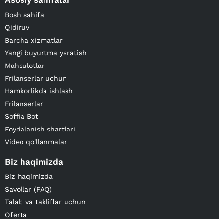
Asosiy sahifalar
Bosh sahifa
Qidiruv
Barcha xizmatlar
Yangi buyurtma yaratish
Mahsulotlar
Frilanserlar uchun
Hamkorlikda ishlash
Frilanserlar
Soffia Bot
Foydalanish shartlari
Video qo'llanmalar
Biz haqimizda
Biz haqimizda
Savollar (FAQ)
Talab va takliflar uchun
Oferta