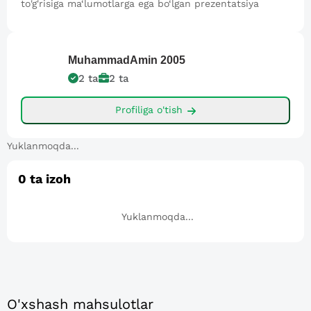
to'g'risiga ma‘lumotlarga ega bo‘lgan prezentatsiya
MuhammadAmin
2005
2
ta
2
ta
Profiliga o'tish
Yuklanmoqda...
0
ta izoh
Yuklanmoqda...
O'xshash mahsulotlar