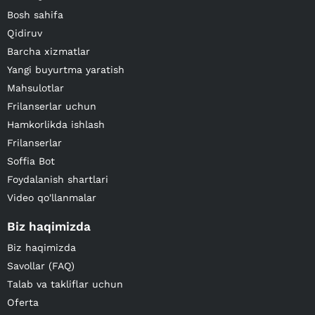
Bosh sahifa
Qidiruv
Barcha xizmatlar
Yangi buyurtma yaratish
Mahsulotlar
Frilanserlar uchun
Hamkorlikda ishlash
Frilanserlar
Soffia Bot
Foydalanish shartlari
Video qo'llanmalar
Biz haqimizda
Biz haqimizda
Savollar (FAQ)
Talab va takliflar uchun
Oferta