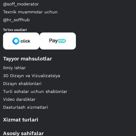
@soff_moderator
Texnik muammolar uchun
@hr_soffhub
To'lov usullari
Tayyor mahsulotlar
Ilmiy ishlar
3D Dizayn va Vizualizatsiya
Dizayn shablonlari
Turli sohalar uchun shablonlar
Video darsliklar
Dasturlash xizmatlari
Xizmat turlari
Asosiy sahifalar