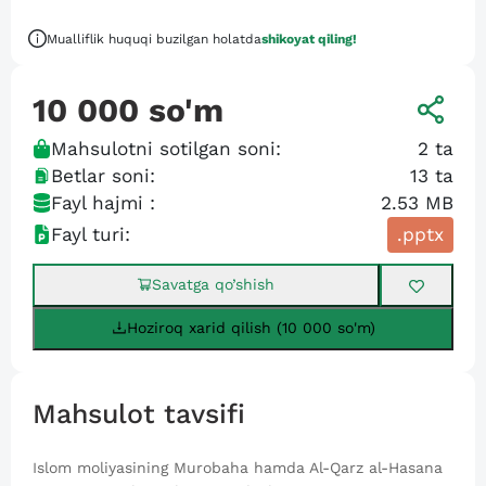
Mualliflik huquqi buzilgan holatda
shikoyat qiling!
10 000
so'm
Mahsulotni sotilgan soni:
2
ta
Betlar soni:
13
ta
Fayl hajmi :
2.53 MB
Fayl turi:
.pptx
Savatga qo’shish
Hoziroq xarid qilish (10 000 so'm)
Mahsulot tavsifi
Islom moliyasining Murobaha hamda Al-Qarz al-Hasana