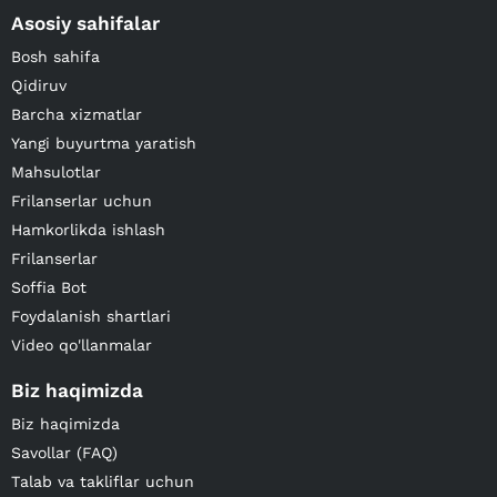
Asosiy sahifalar
Bosh sahifa
Qidiruv
Barcha xizmatlar
Yangi buyurtma yaratish
Mahsulotlar
Frilanserlar uchun
Hamkorlikda ishlash
Frilanserlar
Soffia Bot
Foydalanish shartlari
Video qo'llanmalar
Biz haqimizda
Biz haqimizda
Savollar (FAQ)
Talab va takliflar uchun