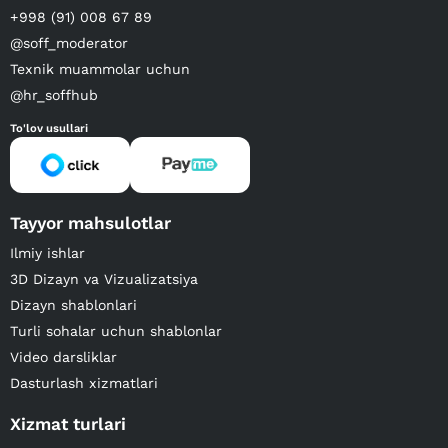
+998 (91) 008 67 89
@soff_moderator
Texnik muammolar uchun
@hr_soffhub
To'lov usullari
Tayyor mahsulotlar
Ilmiy ishlar
3D Dizayn va Vizualizatsiya
Dizayn shablonlari
Turli sohalar uchun shablonlar
Video darsliklar
Dasturlash xizmatlari
Xizmat turlari