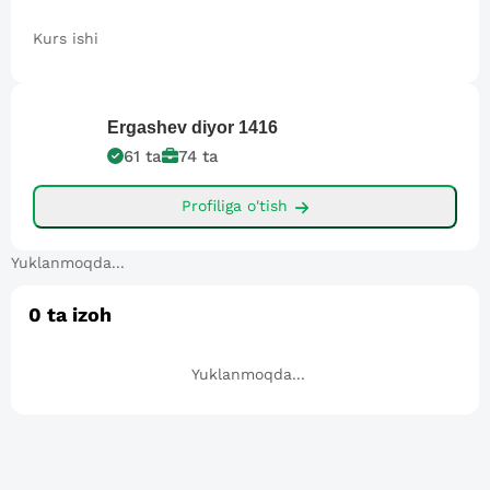
Kurs ishi
Ergashev diyor
1416
61
ta
74
ta
Profiliga o'tish
Yuklanmoqda...
0
ta izoh
Yuklanmoqda...