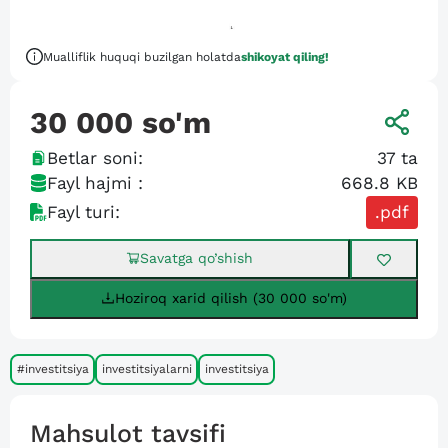
Mualliflik huquqi buzilgan holatda
shikoyat qiling!
30 000
so'm
Betlar soni:
37
ta
Fayl hajmi :
668.8 KB
Fayl turi:
.pdf
Savatga qo’shish
Hoziroq xarid qilish (30 000 so'm)
#investitsiya
investitsiyalarni
investitsiya
Mahsulot tavsifi