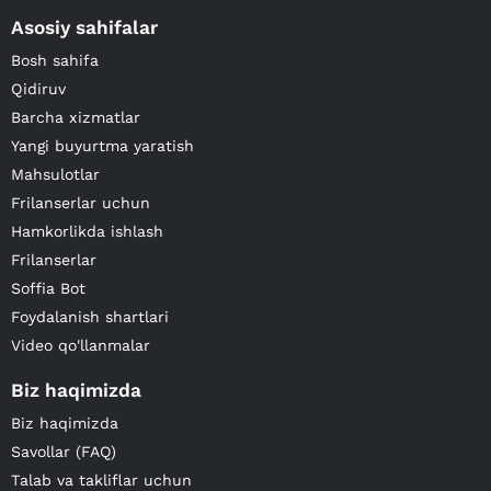
Asosiy sahifalar
Bosh sahifa
Qidiruv
Barcha xizmatlar
Yangi buyurtma yaratish
Mahsulotlar
Frilanserlar uchun
Hamkorlikda ishlash
Frilanserlar
Soffia Bot
Foydalanish shartlari
Video qo'llanmalar
Biz haqimizda
Biz haqimizda
Savollar (FAQ)
Talab va takliflar uchun