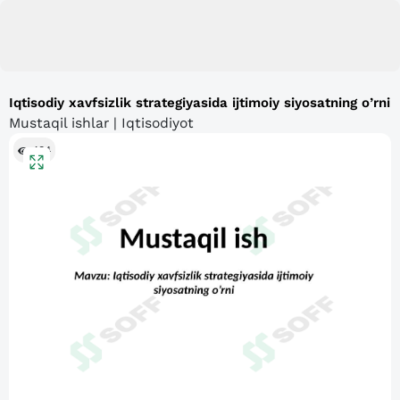
Iqtisodiy xavfsizlik strategiyasida ijtimoiy siyosatning o’rni
Mustaqil ishlar | Iqtisodiyot
484