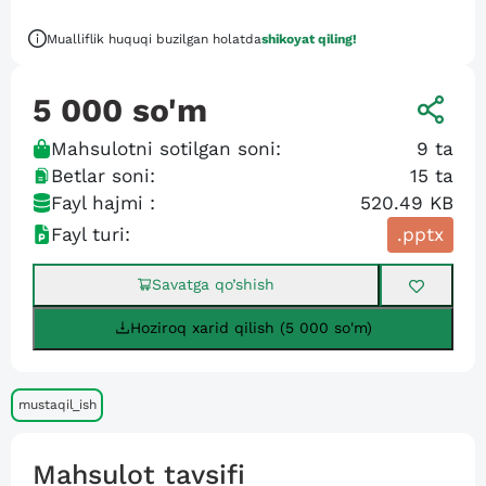
Mualliflik huquqi buzilgan holatda
shikoyat qiling!
5 000
so'm
Mahsulotni sotilgan soni:
9
ta
Betlar soni:
15
ta
Fayl hajmi :
520.49 KB
Fayl turi:
.pptx
Savatga qo’shish
Hoziroq xarid qilish (5 000 so'm)
mustaqil_ish
Mahsulot tavsifi