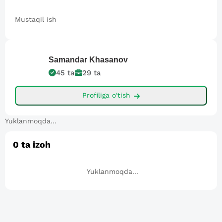
Mustaqil ish
Samandar
Khasanov
45
ta
29
ta
Profiliga o'tish
Yuklanmoqda...
0
ta izoh
Yuklanmoqda...