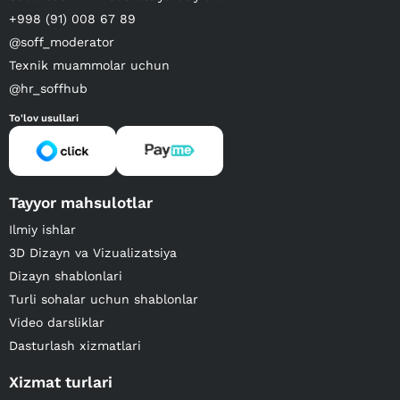
+998 (91) 008 67 89
@soff_moderator
Texnik muammolar uchun
@hr_soffhub
To'lov usullari
Tayyor mahsulotlar
Ilmiy ishlar
3D Dizayn va Vizualizatsiya
Dizayn shablonlari
Turli sohalar uchun shablonlar
Video darsliklar
Dasturlash xizmatlari
Xizmat turlari